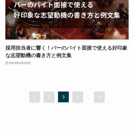
採用担当者に響く！バーのバイト面接で使える好印象
な志望動機の書き方と例文集
2025年3月23日
1
2
3
4
...
18