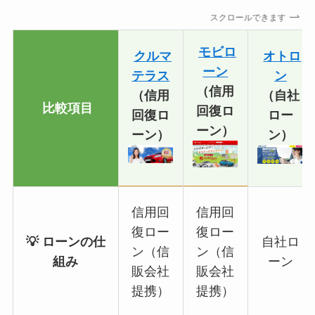
スクロールできます
モビロ
クルマ
オトロ
ーン
テラス
ン
（信用
（信用
（自社
比較項目
回復ロ
回復ロ
ロー
ーン）
ーン）
ン）
信用回
信用回
復ロー
復ロー
💡 ローンの仕
自社ロ
ン（信
ン（信
組み
ーン
販会社
販会社
提携）
提携）