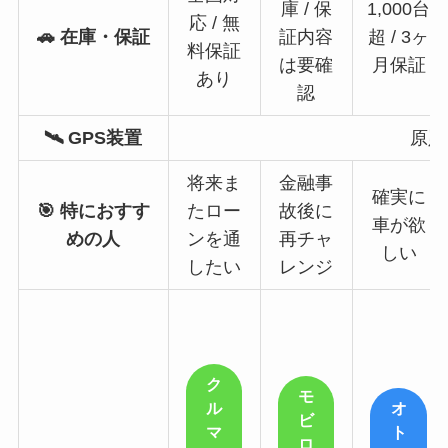
庫 / 保
1,000台
応 / 無
🚗 在庫・保証
証内容
超 / 3ヶ
料保証
は要確
月保証
あり
認
🛰️ GPS装置
原則
将来ま
金融事
確実に
🎯 特におすす
たロー
故後に
車が欲
めの人
ンを通
再チャ
しい
したい
レンジ
ク
モ
ル
オ
ビ
マ
ト
ロ