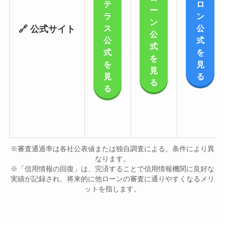
テ
ロ
ー
ラ
ン
ン
ス
公
🔗 公式サイト
公
公
式
式
式
を
を
を
見
見
見
る
る
る
※審査通過率は各社公表値または独自調査による。条件により異
なります。
※「信用情報の回復」は、完済することで信用情報機関に良好な
実績が記録され、将来的に他ローンの審査に通りやすくなるメリ
ットを指します。