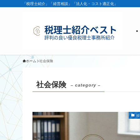
「税理士紹介」「経営相談」「法人化・コスト適正化」
ホーム
社会保険
社会保険
– category –
社