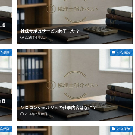
と過
社保サポはサービス終了した？
2026年4月8日
会保険
社会保険
内容
ソロコンシェルジュの仕事内容はなに？
2026年2月18日
会保険
社会保険