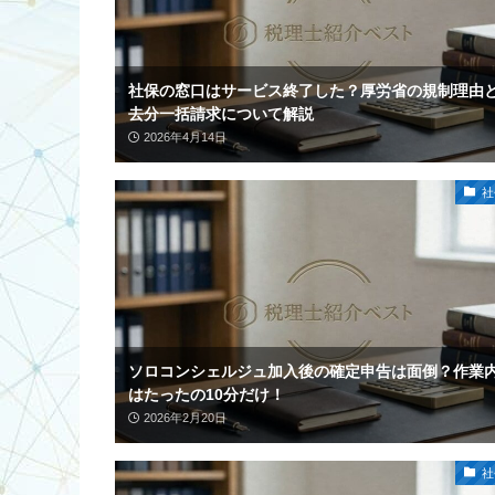
社保の窓口はサービス終了した？厚労省の規制理由
去分一括請求について解説
2026年4月14日
社
ソロコンシェルジュ加入後の確定申告は面倒？作業
はたったの10分だけ！
2026年2月20日
社