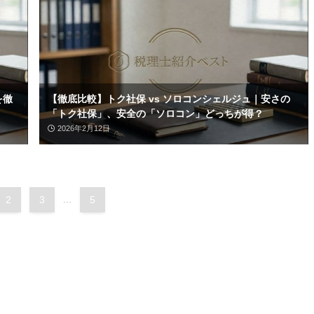
を徹
【徹底比較】トク社保 vs ソロコンシェルジュ｜安さの
「トク社保」、安全の「ソロコン」どっちが得？
2026年2月12日
2
3
...
5