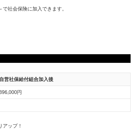
円～で社会保険に加入できます。
自営社保給付組合加入後
96,000円
取りアップ！