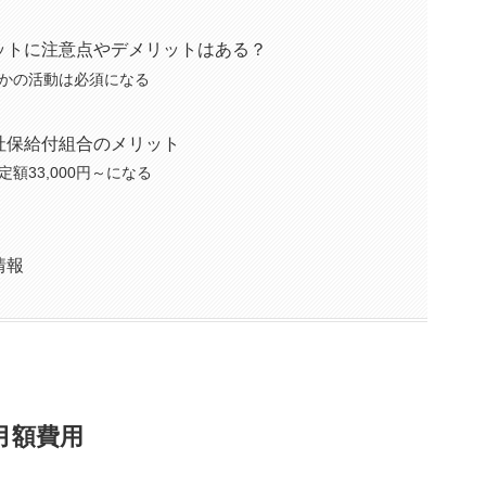
ットに注意点やデメリットはある？
かの活動は必須になる
社保給付組合のメリット
額33,000円～になる
情報
月額費用