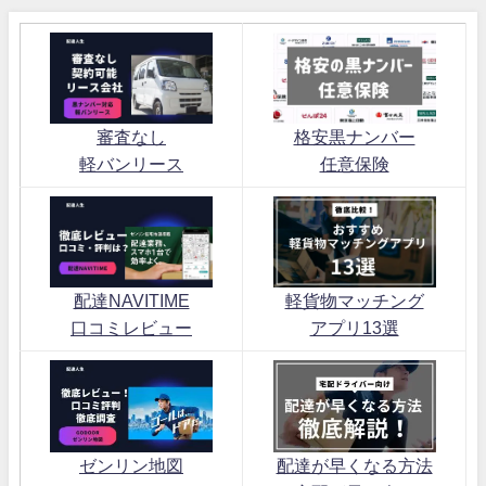
審査なし
格安黒ナンバー
軽バンリース
任意保険
配達NAVITIME
軽貨物マッチング
口コミレビュー
アプリ13選
ゼンリン地図
配達が早くなる方法