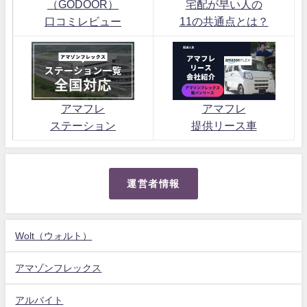
（GODOOR）
宅配が早い人の
口コミレビュー
11の共通点とは？
アマフレ
アマフレ
ステーション
提供リース車
運営者情報
Wolt（ウォルト）
アマゾンフレックス
アルバイト