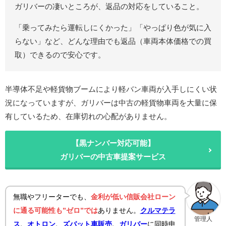
ガリバーの凄いところが、返品の対応をしていること。
「乗ってみたら運転しにくかった」「やっぱり色が気に入
らない」など、どんな理由でも返品（車両本体価格での買
取）できるので安心です。
半導体不足や軽貨物ブームにより軽バン車両が入手しにくい状
況になっていますが、ガリバーは中古の軽貨物車両を大量に保
有しているため、在庫切れの心配がありません。
【黒ナンバー対応可能】
ガリバーの中古車提案サービス
無職やフリーターでも、
金利が低い信販会社ローン
に通る可能性も”ゼロ”では
ありません。
クルマテラ
管理人
ス
、
オトロン
、
ズバット車販売
、
ガリバー
に同時申