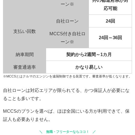
外の都道府県が対
ーン※
応可能
自社ローン
24回
支払い回数
MCCS付き自社ロ
24回～36回
ーン※
納車期間
契約から2週間～1カ月
審査通過率
かなり易しい
※MCCSとはクルマのエンジンを遠隔制御できる装置です。審査基準が低くなります。
自社ローンは対応エリアが限られてる、かつ保証人が必要にな
ることも多いです。
MCCSのプランを選べば、ほぼ全国にいる方が利用できて、保
証人も必要ありません。
無職・フリーターならココ！