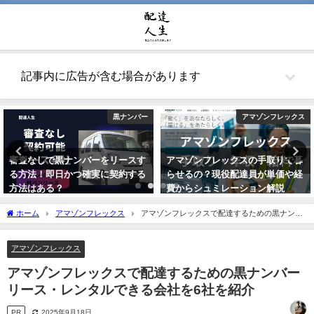
記事内に広告が含む場合があります
黒ナンバー
アマゾンフレックス
審査なしで黒ナンバーをリースす
アマゾンフレックスの手取りで暮
る方法！即日かつ確実に契約する
らせるの？現役配達員が単価や経
方法はある？
費からシュミレーション解説
2021年5月26日
2021年10月22日
ホーム
アマゾンフレックス
アマゾンフレックスで配達するための黒ナンバ
ーリース・レンタルできる会社を6社を紹介
アマゾンフレックス
アマゾンフレックスで配達するための黒ナンバー
リース・レンタルできる会社を6社を紹介
PR
2025年9月18日