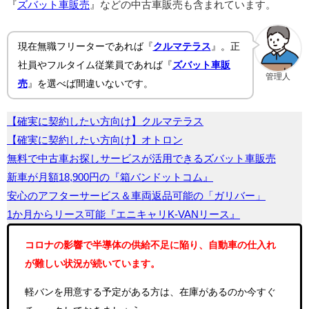
『
ズバット車販売
』などの中古車販売も含まれています。
現在無職フリーターであれば『
クルマテラス
』。正
社員やフルタイム従業員であれば『
ズバット車販
管理人
売
』を選べば間違いないです。
【確実に契約したい方向け】クルマテラス
【確実に契約したい方向け】オトロン
無料で中古車お探しサービスが活用できるズバット車販売
新車が月額18,900円の『箱バンドットコム』
安心のアフターサービス＆車両返品可能の「ガリバー」
1か月からリース可能『エニキャリK-VANリース』
コロナの影響で半導体の供給不足に陥り、自動車の仕入れ
が難しい状況が続いています。
軽バンを用意する予定がある方は、在庫があるのか今すぐ