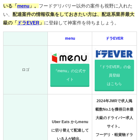
いる「
menu
」。
フードデリバリー以外の案件も視野に入れた
い、
配達案件の情報収集をしておきたい方は、配送系業界最大
級の「
ドラEVER
」
に登録して神案件を待ちましょう。
menu
ドラEVER
『ドラEVER』の会
ロゴ
『menu』の公式サ
員登録
イト
はこちら
2024年JMRで求人掲
載数No.1を獲得日本最
大級のドライバー求人
Uber Eats からmenu
サイト。
に切り替えて配達して
フーデリ・軽貨物ドラ
いる人が続出。