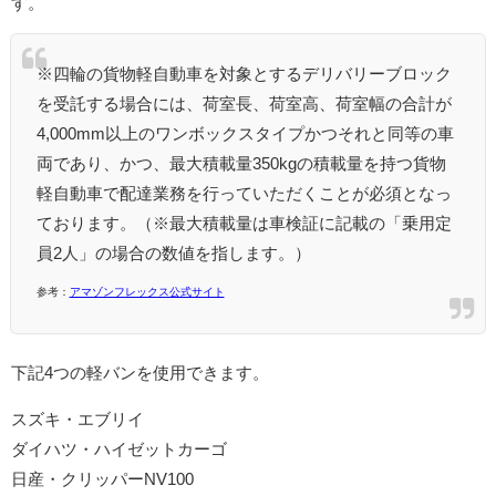
す。
※四輪の貨物軽自動車を対象とするデリバリーブロック
を受託する場合には、荷室長、荷室高、荷室幅の合計が
4,000mm以上のワンボックスタイプかつそれと同等の車
両であり、かつ、最大積載量350kgの積載量を持つ貨物
軽⾃動⾞で配達業務を⾏っていただくことが必須となっ
ております。（※最大積載量は車検証に記載の「乗用定
員2人」の場合の数値を指します。）
参考：
アマゾンフレックス公式サイト
下記4つの軽バンを使用できます。
スズキ・エブリイ
ダイハツ・ハイゼットカーゴ
日産・クリッパーNV100