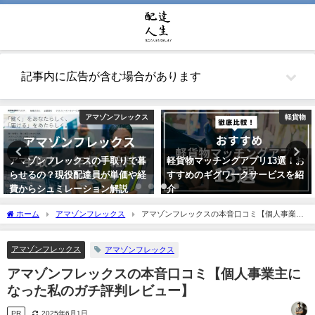
記事内に広告が含む場合があります
アマゾンフレックス
軽貨物
アマゾンフレックスの手取りで暮
軽貨物マッチングアプリ13選！お
らせるの？現役配達員が単価や経
すすめのギグワークサービスを紹
費からシュミレーション解説
介
2021年10月22日
2021年7月24日
ホーム
アマゾンフレックス
アマゾンフレックスの本音口コミ【個人事業主
になった私のガチ評判レビュー】
アマゾンフレックス
アマゾンフレックス
アマゾンフレックスの本音口コミ【個人事業主に
なった私のガチ評判レビュー】
PR
2025年6月1日