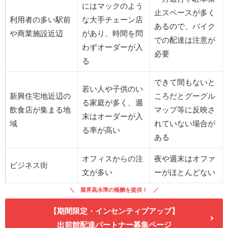
にはマックのよう
止スペースが多く
利用者の多い駅前
な大手チェーン店
あるので、バイク
や商業施設近辺
があり、時間を問
での配達は注意が
わずオーダーが入
必要
る
できて間もないと
若い人や子供のい
新興住宅地近辺の
ころだとグーグル
る家庭が多く、週
飲食店が集まる地
マップ等に反映さ
末はオーダーが入
域
れていない場合が
る率が高い
ある
オフィスからの注
夜や週末はオファ
ビジネス街
文が多い
ーがほとんどない
業界高水準の報酬を提供！
【期間限定・インセンティブアップ】
出前館配達パートナー募集ページ