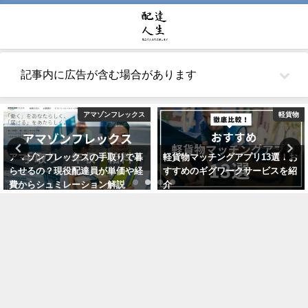
記事内に広告が含む場合があります
アマゾンフレックス
軽貨物
アマゾンフレックスの手取りで暮
軽貨物マッチングアプリ13選！お
らせるの？現役配達員が単価や経
すすめのギグワークサービスを紹
費からシュミレーション解説
介
2021年10月22日
2021年7月24日