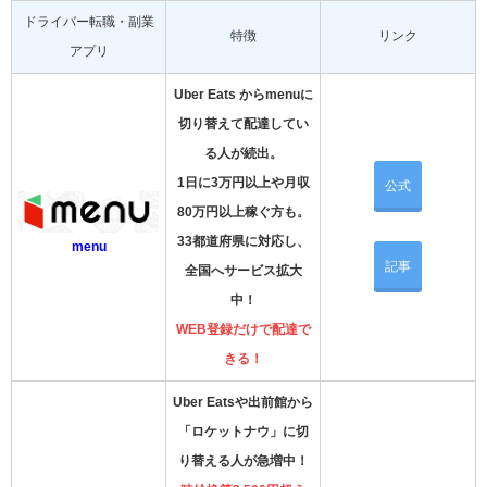
ドライバー転職・副業
特徴
リンク
アプリ
Uber Eats からmenuに
切り替えて配達してい
る人が続出。
1日に3万円以上や月収
公式
80万円以上稼ぐ方も。
33都道府県に対応し、
menu
記事
全国へサービス拡大
中！
WEB登録だけで配達で
きる！
Uber Eatsや出前館から
「ロケットナウ」に切
り替える人が急増中！