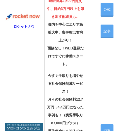
時給換算2,500円超え
や、日給3万円以上を叩
公式
き出す配達員も。
都内を中心にエリア急
ロケットナウ
記事
拡大中、案件数は右肩
上がり！
面接なし！WEB登録だ
けですぐに稼働スター
ト。
今すぐ手取りを増やせ
る社会保険削減サービ
ス！
月々の社会保険料12.7
万円→4.4万円になった
事例も！（実質手取り
83,000円プラス）