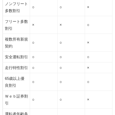
ノンフリート
○
○
×
多数割引
フリート多数
×
×
○
割引
複数所有新規
○
○
×
契約
安全運転割引
○
○
○
走行特性割引
○
○
×
65歳以上優
○
○
○
良割引
Ｗｅｂ証券割
○
○
×
引
運転者年齢条