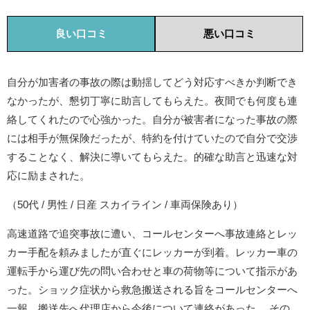
良い口コミ
悪い口コミ
自分が加害者の事故の際は動揺してどう対応すべきか判断でき
なかったが、懇切丁寧に助言してもらえた。夜間でも何度も連
絡してくれたので心強かった。自分が被害者になった事故の際
には相手が無保険だったが、特約を付けていたので自分で交渉
することなく、解決に導いてもらえた。的確な助言と迅速な対
応に励まされた。
（50代 / 男性 / 日産 スカイライン / 車両保険あり）
高速道路で追突事故に遭い、コールセンターへ事故連絡とレッ
カー手配を頼みましたが直ぐにレッカーが到着。レッカー車の
運転手から運び先の問い合わせと車の荷物等について指示があ
った。ショック症状から救急搬送される旨をコールセンターへ
一報。搬送先へ代理店から今後について連絡があった。 その