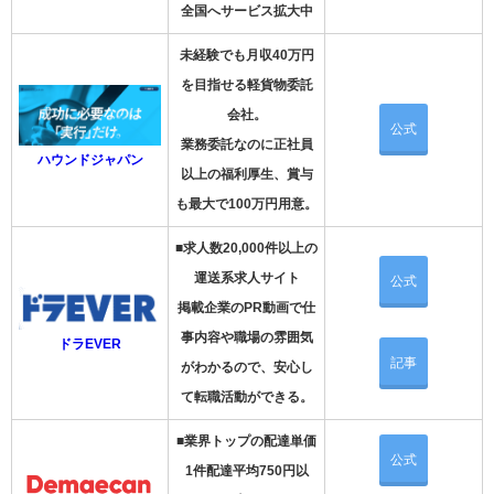
全国へサービス拡大中
未経験でも月収40万円
を目指せる軽貨物委託
会社。
公式
業務委託なのに正社員
ハウンドジャパン
以上の福利厚生、賞与
も最大で100万円用意。
■求人数20,000件以上の
運送系求人サイト
公式
掲載企業のPR動画で仕
事内容や職場の雰囲気
ドラEVER
記事
がわかるので、安心し
て転職活動ができる。
■業界トップの配達単価
公式
1件配達平均750円以