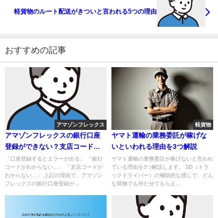
軽貨物のルート配送がきついと言われる5つの理由
おすすめの記事
アマゾンフレックス
軽貨物
アマゾンフレックスの銀行口座
ヤマト運輸の業務委託が稼げな
登録ができない？支店コードや
いといわれる理由を3つ解説
入力方法を解説！
「口座登録するとエラーが出る」 「銀行
ヤマト運輸の業務委託が稼げないと言われ
コードがわからない…」 「支店コードが
ている理由を3つ解説します。 SD（トラ
わからない…」 上記の理由で、アマゾン
ックドライバー）の補助的な感じで、どん
フレックスの銀行口座登録が...
な荷物でも持たせてもらえ...