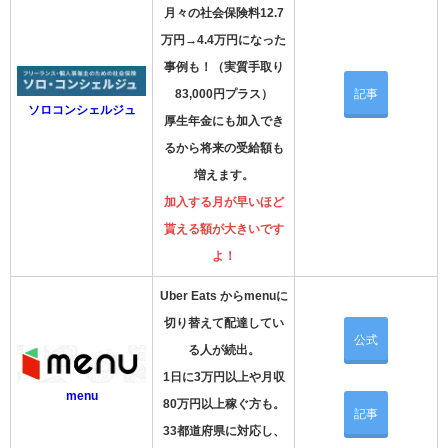
月々の社会保険料12.7
万円→4.4万円になった
事例も！（実質手取り
83,000円プラス）
記事
ソロコンシェルジュ
厚生年金にも加入でき
るから将来の受給額も
増えます。
加入する月が早いほど
貰える額が大きいです
よ！
Uber Eats からmenuに
切り替えて配達してい
公式
る人が続出。
1日に3万円以上や月収
menu
80万円以上稼ぐ方も。
記事
33都道府県に対応し、