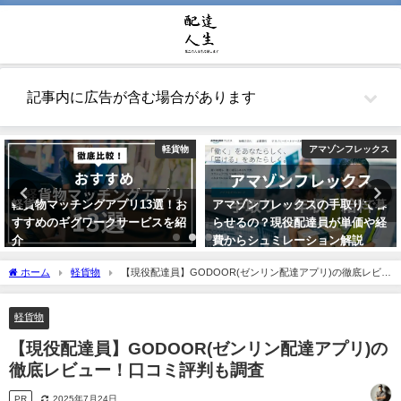
記事内に広告が含む場合があります
軽貨物
アマゾンフレックス
軽貨物マッチングアプリ13選！お
アマゾンフレックスの手取りで暮
すすめのギグワークサービスを紹
らせるの？現役配達員が単価や経
介
費からシュミレーション解説
2021年7月24日
2021年10月22日
ホーム
軽貨物
【現役配達員】GODOOR(ゼンリン配達アプリ)の徹底レビュ
ー！口コミ評判も調査
軽貨物
【現役配達員】GODOOR(ゼンリン配達アプリ)の
徹底レビュー！口コミ評判も調査
PR
2025年7月24日