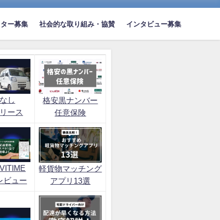
イター募集
社会的な取り組み・協賛
インタビュー募集
なし
格安黒ナンバー
リース
任意保険
ITIME
軽貨物マッチング
レビュー
アプリ13選