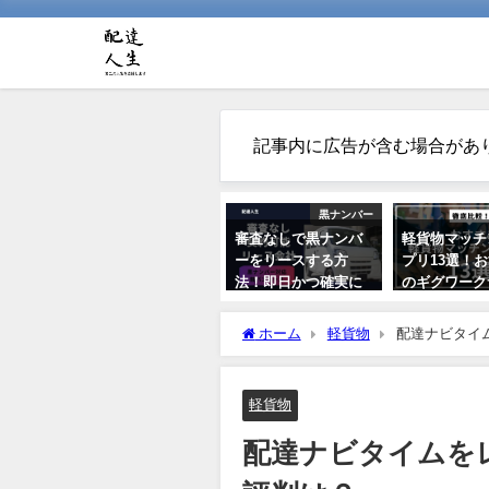
記事内に広告が含む場合があ
黒ナンバー
審査なしで黒ナンバ
軽貨物マッチ
ーをリースする方
プリ13選！
法！即日かつ確実に
のギグワーク
契約する方法はあ
スを紹介
る？
ホーム
軽貨物
配達ナビタイ
2021年7月24日
2021年5月26日
軽貨物
配達ナビタイムを