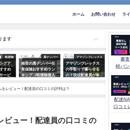
ホーム
お問い合わせ
ラ
ります
軽貨物
黒ナンバー
アマゾンフレックス
審査
ングア
格安の黒ナンバー任
アマゾンフレックス
軽バン
おすすめ
意保険おすすめラン
の手取りで暮らせる
サービ
キング（軽貨物個人
の？現役配達員が単
事業）
価や経費からシュミ
レーション解説
ムをレビュー！配達員の口コミの評判は？
2022年10月2日
2021年10月22日
配達NAV
口コミ
レビュー！配達員の口コミの