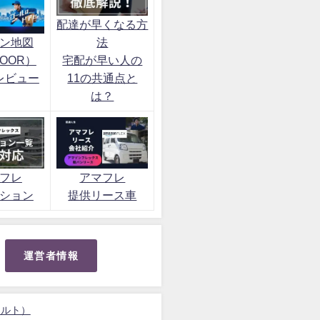
配達が早くなる方
ン地図
法
OOR）
宅配が早い人の
レビュー
11の共通点と
は？
フレ
アマフレ
ション
提供リース車
運営者情報
ォルト）