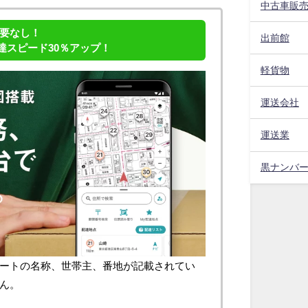
中古車販
要なし！
出前館
配達スピード30％アップ！
軽貨物
運送会社
運送業
黒ナンバ
ートの名称、世帯主、番地が記載されてい
ん。