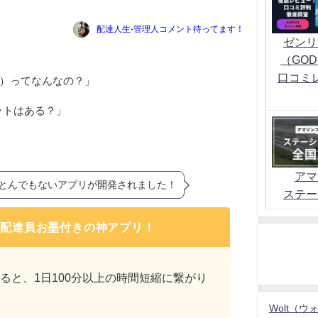
配達人生-管理人コメント待ってます！
ゼンリ
（GOD
口コミ
ME）ってなんなの？」
ットはある？」
アマ
、とんでもないアプリが開発されました！
ステー
役配達員お墨付きの神アプリ！
ると、1日100分以上の時間短縮に繋がり
Wolt（ウ