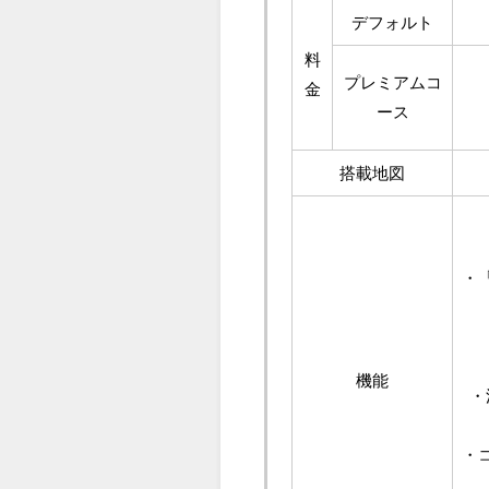
デフォルト
料
プレミアムコ
金
ース
搭載地図
・
機能
・
・