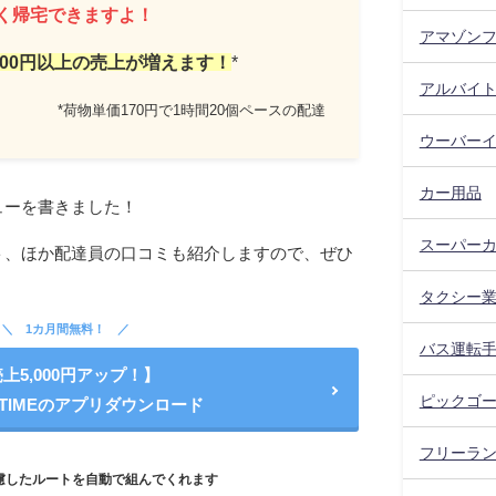
早く帰宅できますよ！
アマゾン
,000円以上の売上が増えます！
*
アルバイ
*荷物単価170円で1時間20個ペースの配達
ウーバー
カー用品
ューを書きました！
スーパー
ト、ほか配達員の口コミも紹介しますので、ぜひ
。
タクシー
1カ月間無料！
バス運転
上5,000円アップ！】
ピックゴ
ITIMEのアプリダウンロード
フリーラ
慮したルートを自動で組んでくれます