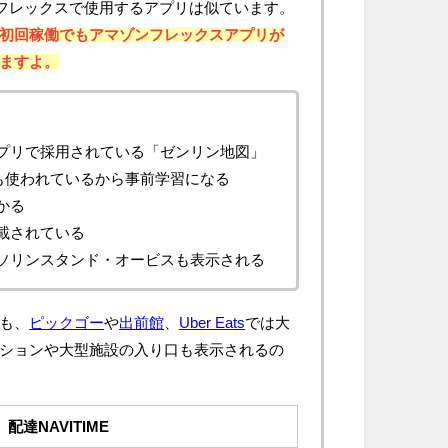
ゾンフレックスで使用するアプリは似ています。
初回稼働でもアマゾンフレックスアプリが
ますよ。
プリで採用されている「ゼンリン地図」
Eでも使われているから事前学習になる
かる
載されている
ソリンスタンド・オービスも表示される
も、
ピックゴー
や
出前館
、
Uber Eats
では大
ションや大型施設の入り口も表示されるの
配達NAVITIME