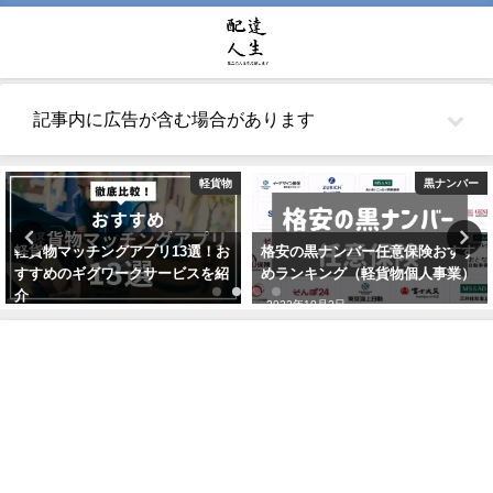
記事内に広告が含む場合があります
軽貨物
黒ナンバー
軽貨物マッチングアプリ13選！お
格安の黒ナンバー任意保険おすす
すすめのギグワークサービスを紹
めランキング（軽貨物個人事業）
介
2022年10月2日
2021年7月24日