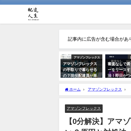
記事内に広告が含む場合があ
アマゾンフレックス
アマゾンフレックス
審査なしで黒
の手取りで暮らせる
ーをリースす
の？現役配達員が単
法！即日かつ
価や経費からシュミ
契約する方法
レーション解説
る？
ホーム
アマゾンフレックス
処法
2021年10月22日
2021年5月26日
アマゾンフレックス
【0分解決】アマ