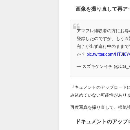
画像を撮り直して再ア
アマフレ経験者の方にお尋
登録したのですが、もう2
完了が出ず進行中のままで
か？
pic.twitter.com/HTJi6
— スズキケンイチ (@CG_k
ドキュメントのアップロードに
み込めていない可能性があり
再度写真を撮り直して、根気
ドキュメントのアップ