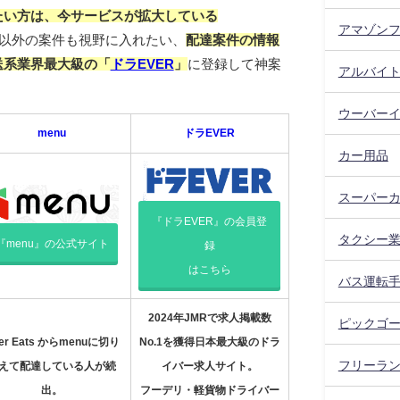
たい方は、今サービスが拡大している
アマゾン
以外の案件も視野に入れたい、
配達案件の情報
送系業界最大級の「
ドラEVER
」
に登録して神案
アルバイ
ウーバー
menu
ドラEVER
カー用品
スーパー
『ドラEVER』の会員登
タクシー
『menu』の公式サイト
録
はこちら
バス運転
2024年JMRで求人掲載数
ピックゴ
er Eats からmenuに切り
No.1を獲得日本最大級のドラ
フリーラ
えて配達している人が続
イバー求人サイト。
出。
フーデリ・軽貨物ドライバー