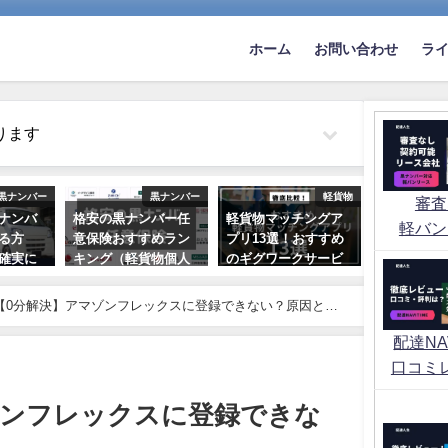
ホーム
お問い合わせ
ラ
ります
黒ナンバー
黒ナンバー
軽貨物
審査
ナンバ
格安の黒ナンバー任
軽貨物マッチングア
軽バン
る方
意保険おすすめラン
プリ13選！おすすめ
確実に
キング（軽貨物個人
のギグワークサービ
はあ
事業）
スを紹介
【0分解決】アマゾンフレックスに登録できない？原因と対
2022年10月2日
2021年7月24日
配達NAV
口コミ
ゾンフレックスに登録できな