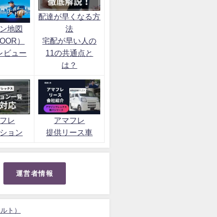
配達が早くなる方
ン地図
法
OOR）
宅配が早い人の
レビュー
11の共通点と
は？
フレ
アマフレ
ション
提供リース車
運営者情報
ォルト）