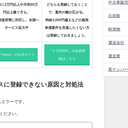
中古車販
日に3万円以上や月収80万
どちらも登録しておくこと
円以上稼ぐ方も。
で、案件の幅が広がる。
出前館
3都道府県に対応し、全国へ
時給3,000円越えなどの超高
サービス拡大中
単価案件を見逃したくない方
軽貨物
は登録しておきましょう。
運送会社
『ドラEVER』の会員登
『menu』の公式サイト
運送業
録はこちら
黒ナンバ
スに登録できない原因と対処法
ムエラーです。
ください。