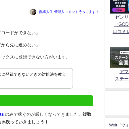
配達人生-管理人コメント待ってます！
ゼンリ
（GOD
口コミ
プロードができない」
ドから先に進めない」
レックスに登録できない方がいます。
アマ
スに登録できないときの対処法を教え
ステー
！
ats
のみで稼ぐのが厳しくなってきました。
複数
生き残っていきましょう！
Wolt（ウ