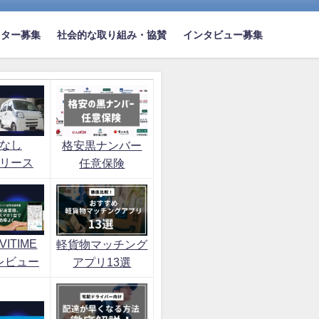
イター募集
社会的な取り組み・協賛
インタビュー募集
なし
格安黒ナンバー
リース
任意保険
ITIME
軽貨物マッチング
レビュー
アプリ13選