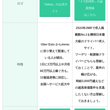
『ドラEVER』の会
ロゴ
『menu』の公式サ
員登録
イト
はこちら
2024年JMRで求人掲
載数No.1を獲得日本最
大級のドライバー求人
Uber Eats からmenu
サイト。
に切り替えて配達して
フーデリ・軽貨物ドラ
いる人が続出。
イバーどちらも登録し
特徴
1日に3万円以上や月収
ておくことで、案件の
80万円以上稼ぐ方も。
幅が広がる。
33都道府県に対応し、
時給3,000円越えなど
全国へサービス拡大中
の超高単価案件を見逃
したくない方は登録し
ておきましょう。