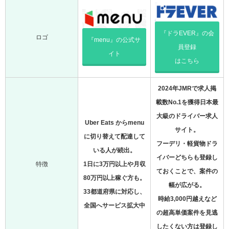
『ドラEVER』の会
ロゴ
『menu』の公式サ
員登録
イト
はこちら
2024年JMRで求人掲
載数No.1を獲得日本最
大級のドライバー求人
Uber Eats からmenu
サイト。
に切り替えて配達して
フーデリ・軽貨物ドラ
いる人が続出。
イバーどちらも登録し
特徴
1日に3万円以上や月収
ておくことで、案件の
80万円以上稼ぐ方も。
幅が広がる。
33都道府県に対応し、
時給3,000円越えなど
全国へサービス拡大中
の超高単価案件を見逃
したくない方は登録し