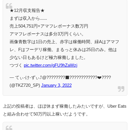
★12月収支報告★
まずは収入から......
売上504,751円+アマフレボーナス数万円
アマフレボーナスは多分3万円くらい。
画像青数字は1日の売上、赤字は稼働時間、緑Aはアマフ
レ、Fはフーデリ稼働。まるっと休みは25日のみ。他は
少ない日もあるけど極力稼働しました。
つづく
pic.twitter.com/gFU9hZaWzj
— てぃ-け-ずぃ⤴︎@????️????‍⬛????????????❤️‍????
(@TKZ720_SP)
January 3, 2022
上記の投稿者は、ほぼ休まず稼働したみたいですが、Uber Eats
と組み合わせて50万円以上稼いだようです。