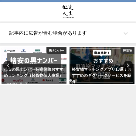
記事内に広告が含む場合があります
黒ナンバー
軽貨物
格安の黒ナンバー任意保険おすす
軽貨物マッチングアプリ13選！お
めランキング（軽貨物個人事業）
すすめのギグワークサービスを紹
介
2022年10月2日
2021年7月24日