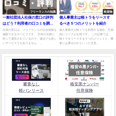
フリーランスの知識
軽貨物
一般社団法人社保の窓口の評判
個人事業主は軽トラをリースす
はどう？利用者の口コミを調
るべき５つのメリットを紹介
査！
社保の窓口は、フリーランスの社会保険を
個人事業主が軽トラを利用する場合、圧倒
減額できるサービスです。 日本の法律に
的にリースがお得です。 この記事では、
則って運営されているので、違法でも怪し
軽トラをリースする５つのメリットと、審
いサービスでもありません。...
査には通るのかといった注意...
審査なし
格安黒ナンバー
軽バンリース
任意保険