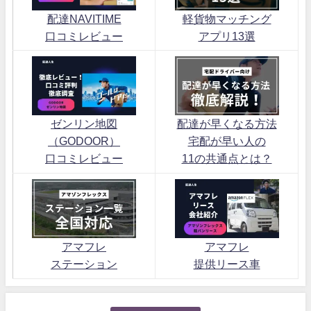
配達NAVITIME
軽貨物マッチング
口コミレビュー
アプリ13選
ゼンリン地図
配達が早くなる方法
（GODOOR）
宅配が早い人の
口コミレビュー
11の共通点とは？
アマフレ
アマフレ
ステーション
提供リース車