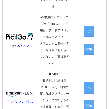
マフレの予行練習にな
る。
■軽貨物マッチングア
プリ「Pick Go」の日
用品・フードデリバリ
公式
ー配達用アプリ。
大手コンビニ案件が多
Pick Goバイク
詳細
く、配達員にも知られ
ていないので実は稼ぎ
やすい。
■高時給
日給制。時給換算
2,000円～3,000円程
公式
度。配達アプリのルー
トに従って運転するの
アマゾンフレックス
詳細
で未経験でも簡単。置