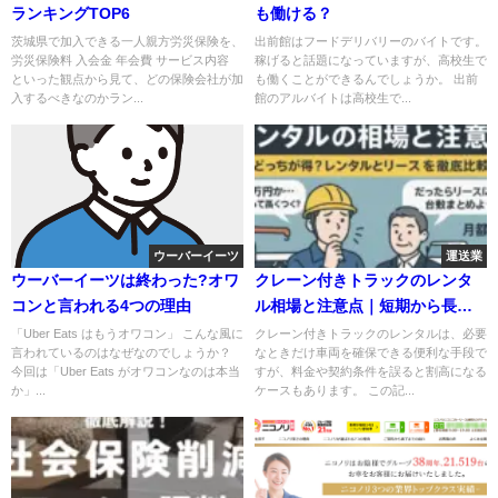
ランキングTOP6
も働ける？
茨城県で加入できる一人親方労災保険を、
出前館はフードデリバリーのバイトです。
労災保険料 入会金 年会費 サービス内容
稼げると話題になっていますが、高校生で
といった観点から見て、どの保険会社が加
も働くことができるんでしょうか。 出前
入するべきなのかラン...
館のアルバイトは高校生で...
ウーバーイーツ
運送業
ウーバーイーツは終わった?オワ
クレーン付きトラックのレンタ
コンと言われる4つの理由
ル相場と注意点｜短期から長期
まで比較・おすすめ業者紹介
「Uber Eats はもうオワコン」 こんな風に
クレーン付きトラックのレンタルは、必要
言われているのはなぜなのでしょうか？
なときだけ車両を確保できる便利な手段で
今回は「Uber Eats がオワコンなのは本当
すが、料金や契約条件を誤ると割高になる
か」...
ケースもあります。 この記...