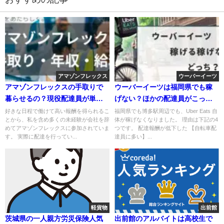
アマゾンフレックス
ウーバーイーツ
アマゾンフレックスの手取りで
ウーバーイーツは福岡県でも稼
暮らせるの？現役配達員が単価
げない？ほかの配達員がこっそ
や経費からシュミレーション解
り稼いでいる仕事を紹介
好きな日程で働けて高い報酬を得られるこ
福岡県でも博多駅周辺でも、Uber Eats 自
とから、私を含め多くの未経験が会社を辞
体が稼げなくなりました。 理由は下記の4
説
めてアマゾンフレックスに参加されていま
つです。 配達報酬が低下した 【自転車配
す。 実際に配達を行ってい...
達員に多い】...
軽貨物
出前館
茨城県の一人親方労災保険人気
出前館のアルバイトは高校生で