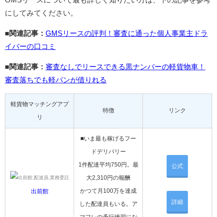
にしてみてください。
■関連記事：
GMSリースの評判！審査に通った個人事業主ドラ
イバーの口コミ
■関連記事：
審査なしでリースできる黒ナンバーの軽貨物車！
審査落ちでも軽バンが借りれる
軽貨物マッチングアプ
特徴
リンク
リ
■いま最も稼げるフー
ドデリバリー
1件配達平均750円。最
公式
大2,310円の報酬
かつて月100万を達成
出前館
詳細
した配達員もいる。ア