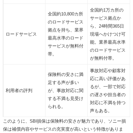
全国約1万カ所の
全国約10,800カ所
サービス拠点か
のロードサービス
ら、24時間365日
拠点を持ち、業界
ロードサービス
現場へかけつけ可
最高水準のロード
能。業界最高水準
サービスが無料付
のロードサービス
帯。
が無料付帯。
事故対応や顧客対
保険料の安さに満
応に高い評価があ
足する声が多い
るが、一部で対応
利用者の評判
が、事故対応に関
の遅さや担当者の
する不満も見受け
対応に不満を持つ
られる。
声もある。
このように、SBI損保は保険料の安さが魅力であり、ソニー損
保は補償内容やサービスの充実度が高いという特徴がありま