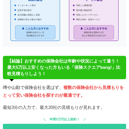
インターネット割引
充実した補償内容
証券不発行割引
高評価の事故対応
走行距離に関係なく定額
充実したロードサービス
保険料の安さが最大の魅力
豊富な特約・追加サービス
👤 こんな方におすすめ
👤 こんな方におすすめ
保険料を抑えたい方
補償内容を重視する方
長距離走行をする方
安心の事故対応を求める方
【結論】おすすめの保険会社は年齢や状況によって違う！
最大5万以上安くなった方もいる「保険スクエアbang!」比
較見積もりしよう！
噂や山勘で保険会社を選ばず、
複数の保険会社から見積もりを
とって安い保険会社を探すのが最適です。
最短3分の入力で、最大20社の見積もりが見れます。
年間5万円以上節約！