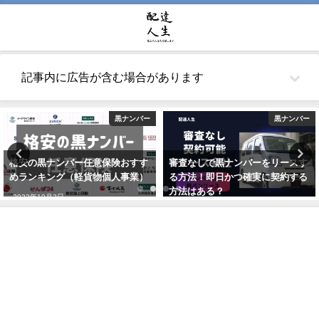
記事内に広告が含む場合があります
黒ナンバー
黒ナンバー
格安の黒ナンバー任意保険おすす
審査なしで黒ナンバーをリースす
めランキング（軽貨物個人事業）
る方法！即日かつ確実に契約する
方法はある？
2022年10月2日
2021年5月26日