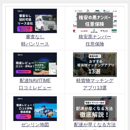
審査なし
格安黒ナンバー
軽バンリース
任意保険
配達NAVITIME
軽貨物マッチング
口コミレビュー
アプリ13選
ゼンリン地図
配達が早くなる方法