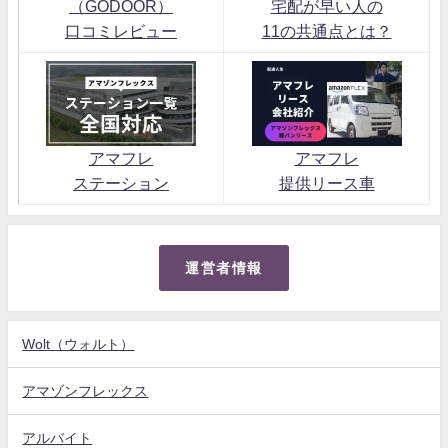
（GODOOR）
宅配が早い人の
口コミレビュー
11の共通点とは？
アマフレ
アマフレ
ステーション
提供リース車
運営者情報
Wolt（ウォルト）
アマゾンフレックス
アルバイト