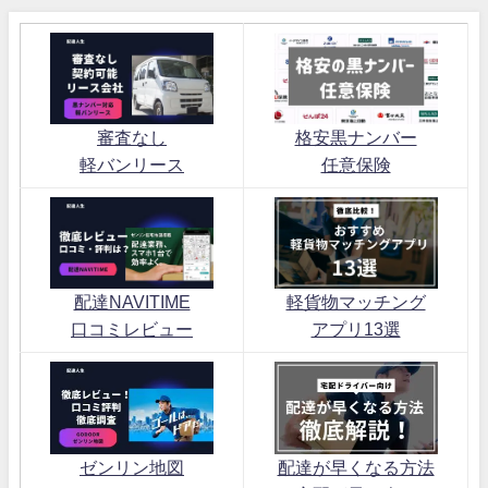
審査なし
格安黒ナンバー
軽バンリース
任意保険
配達NAVITIME
軽貨物マッチング
口コミレビュー
アプリ13選
ゼンリン地図
配達が早くなる方法