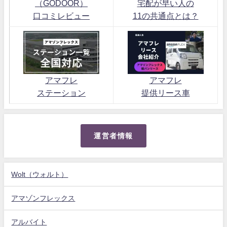
（GODOOR）
宅配が早い人の
口コミレビュー
11の共通点とは？
アマフレ
アマフレ
ステーション
提供リース車
運営者情報
Wolt（ウォルト）
アマゾンフレックス
アルバイト