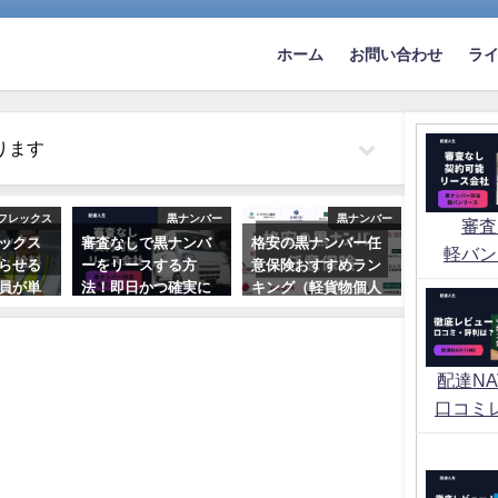
ホーム
お問い合わせ
ラ
ります
フレックス
黒ナンバー
黒ナンバー
審査
ックス
審査なしで黒ナンバ
格安の黒ナンバー任
軽バン
らせる
ーをリースする方
意保険おすすめラン
員が単
法！即日かつ確実に
キング（軽貨物個人
シュミ
契約する方法はあ
事業）
説
る？
2022年10月2日
日
2021年5月26日
配達NAV
口コミ