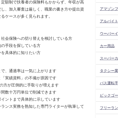
、定額制で扶養者の保険料もかからず、年収が高
アマゾン
だし、加入審査は厳しく、職業の書き方や提出資
なるケースが多く見られます。
アルバイ
ウーバー
、社会保険への切り替えを検討している方
約の手段を探している方
カー用品
かを具体的に知りたい方
スーパー
タクシー
とで、通過率は一気に上がります
と「実績資料」の不備が原因です
バス運転
保の方が圧倒的に手取りが増えます
年間数十万円単位で削減できます
ピックゴ
ポイントまで具体的に示しています
ーランス実務を熟知した専門ライターが執筆して
フリーラ