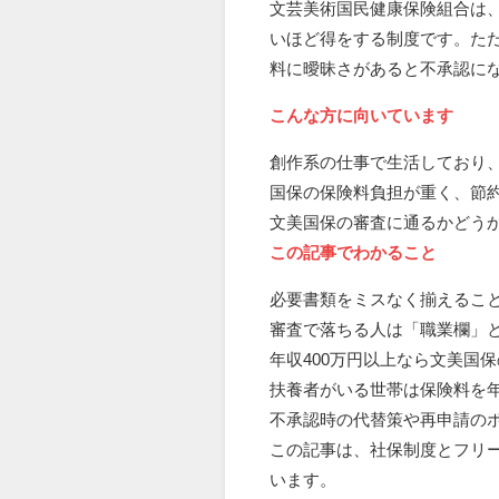
文芸美術国民健康保険組合は
いほど得をする制度です。た
料に曖昧さがあると不承認に
こんな方に向いています
創作系の仕事で生活しており
国保の保険料負担が重く、節
文美国保の審査に通るかどう
この記事でわかること
必要書類をミスなく揃えるこ
審査で落ちる人は「職業欄」
年収400万円以上なら文美国
扶養者がいる世帯は保険料を
不承認時の代替策や再申請の
この記事は、社保制度とフリ
います。