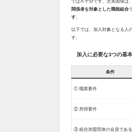
では不十分です。文美国保は
関係者を対象とした職能組合
す
。
以下では、加入対象となる人
す。
加入に必要な3つの基
条件
① 職業要件
② 所得要件
③ 組合加盟団体の会員であ