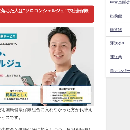
中古車販
落ちた人は”ソロコンシェルジュ”で社会保険
出前館
軽貨物
運送会社
運送業
黒ナンバ
美術国民健康保険組合に入れなかった方が代替え
ービスです。
厚生年金と健康保険に加入しつつ、負担を軽減し