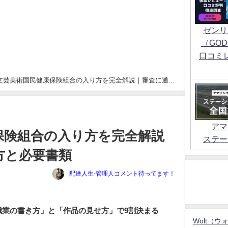
ゼンリ
（GOD
口コミ
文芸美術国民健康保険組合の入り方を完全解説｜審査に通る
アマ
保険組合の入り方を完全解説
ステー
方と必要書類
配達人生-管理人コメント待ってます！
職業の書き方」と「作品の見せ方」で9割決まる
Wolt（ウ