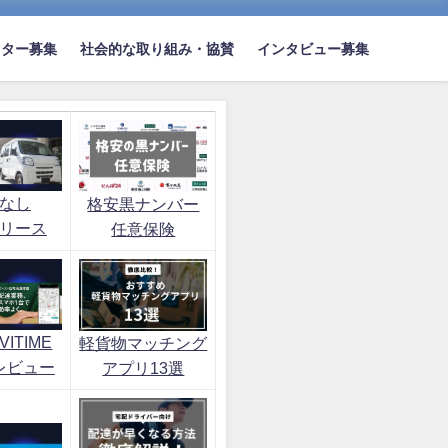
イター募集
社会的な取り組み・協賛
インタビュー募集
なし
格安黒ナンバー
リース
任意保険
ITIME
軽貨物マッチング
レビュー
アプリ13選