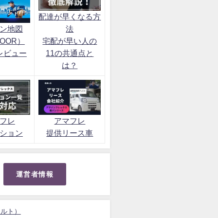
配達が早くなる方
ン地図
法
OOR）
宅配が早い人の
レビュー
11の共通点と
は？
フレ
アマフレ
ション
提供リース車
運営者情報
ォルト）