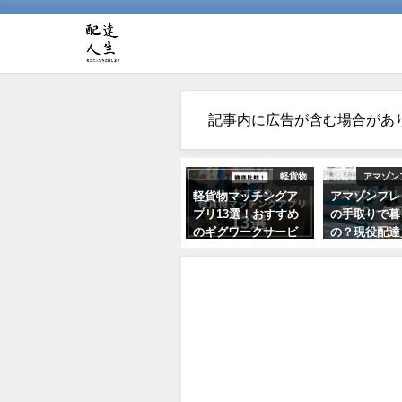
記事内に広告が含む場合があ
軽貨物
アマゾン
軽貨物マッチングア
アマゾンフレ
プリ13選！おすすめ
の手取りで暮
のギグワークサービ
の？現役配達
スを紹介
価や経費から
レーション解
2021年7月24日
2021年10月22