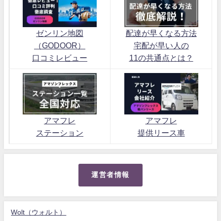
ゼンリン地図
配達が早くなる方法
（GODOOR）
宅配が早い人の
口コミレビュー
11の共通点とは？
アマフレ
アマフレ
ステーション
提供リース車
運営者情報
Wolt（ウォルト）