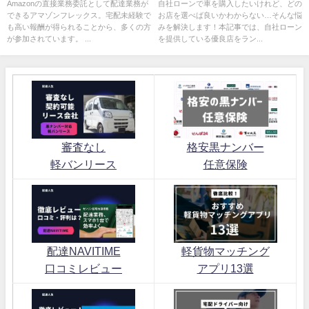
説
イントも解説！
Amazonの直接業務委託として配達業務が
自社ローンで車を購入したいけれど、どの
できるアマゾンフレックス。宅配未経験で
お店を選べば良いかわからない…そんな悩
も高い報酬が得られることから、多くの方
みを解決します！本記事では、自社ローン
が参加されています。 ...
を提供している優良店をラン...
審査なし
格安黒ナンバー
軽バンリース
任意保険
配達NAVITIME
軽貨物マッチング
口コミレビュー
アプリ13選