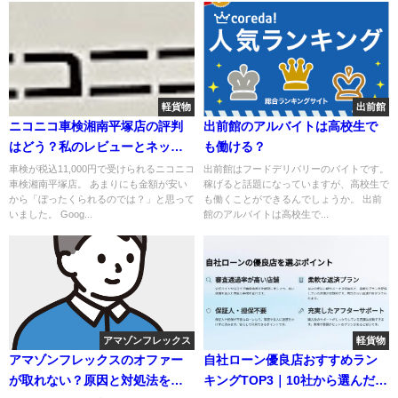
軽貨物
出前館
ニコニコ車検湘南平塚店の評判
出前館のアルバイトは高校生で
はどう？私のレビューとネット
も働ける？
の口コミを紹介！
車検が税込11,000円で受けられるニコニコ
出前館はフードデリバリーのバイトです。
車検湘南平塚店。 あまりにも金額が安い
稼げると話題になっていますが、高校生で
から「ぼったくられるのでは？」と思って
も働くことができるんでしょうか。 出前
いました。 Goog...
館のアルバイトは高校生で...
アマゾンフレックス
軽貨物
アマゾンフレックスのオファー
自社ローン優良店おすすめラン
が取れない？原因と対処法を解
キングTOP3｜10社から選んだポ