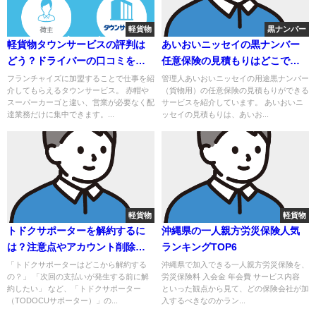
軽貨物
黒ナンバー
軽貨物タウンサービスの評判は
あいおいニッセイの黒ナンバー
どう？ドライバーの口コミを調
任意保険の見積もりはどこで取
査！
れる？
フランチャイズに加盟することで仕事を紹
管理人あいおいニッセイの用途黒ナンバー
介してもらえるタウンサービス。 赤帽や
（貨物用）の任意保険の見積もりができる
スーパーカーゴと違い、営業が必要なく配
サービスを紹介しています。 あいおいニ
達業務だけに集中できます。...
ッセイの見積もりは、あいお...
軽貨物
軽貨物
トドクサポーターを解約するに
沖縄県の一人親方労災保険人気
は？注意点やアカウント削除方
ランキングTOP6
法も解説
「トドクサポーターはどこから解約する
沖縄県で加入できる一人親方労災保険を、
の？」 「次回の支払いが発生する前に解
労災保険料 入会金 年会費 サービス内容
約したい」 など、「トドクサポーター
といった観点から見て、どの保険会社が加
（TODOCUサポーター）」の...
入するべきなのかラン...