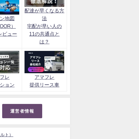
配達が早くなる方
ン地図
法
OOR）
宅配が早い人の
レビュー
11の共通点と
は？
フレ
アマフレ
ション
提供リース車
運営者情報
ォルト）