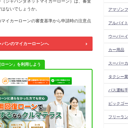
ン（ジャパンダネットマイカーローン）は、審査
ではないでしょうか。
アマゾン
のマイカーローンの審査基準から申請時の注意点
アルバイ
ウーバー
ャパンのマイカーローンへ
カー用品
スーパー
復ローン」を利用しよう
タクシー
バス運転
ピックゴ
フリーラ