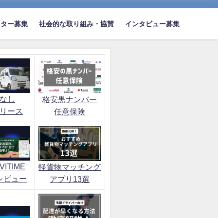
イター募集
社会的な取り組み・協賛
インタビュー募集
なし
格安黒ナンバー
リース
任意保険
ITIME
軽貨物マッチング
レビュー
アプリ13選