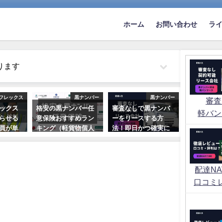
ホーム
お問い合わせ
ラ
ります
フレックス
黒ナンバー
黒ナンバー
審査
ックス
格安の黒ナンバー任
審査なしで黒ナンバ
軽バン
らせる
意保険おすすめラン
ーをリースする方
員が単
キング（軽貨物個人
法！即日かつ確実に
シュミ
事業）
契約する方法はあ
説
る？
2022年10月2日
日
2021年5月26日
配達NAV
口コミ