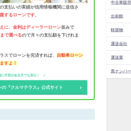
中古車販
の支払いの実績が信用情報機関に送信さ
復するローンです
。
出前館
えに、金利はディーラーローン
並みで
軽貨物
年まで選べる
ので月々の支払額を下げれま
運送会社
ラスでローンを完済すれば、
自動車ローン
運送業
ますよ！
黒ナンバ
信に不安がある方でも安心！
ンの『クルマテラス』公式サイト