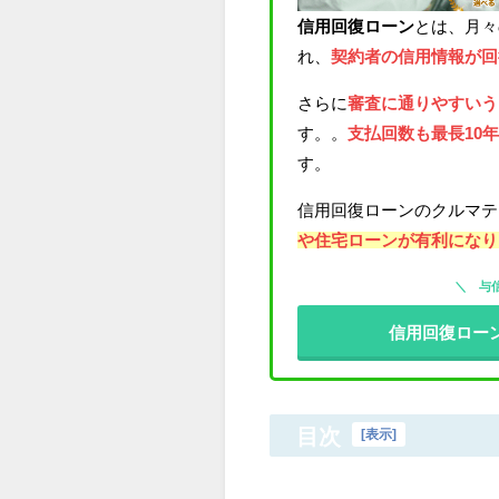
信用回復ローン
とは、月々
れ、
契約者の信用情報が回
さらに
審査に通りやすいう
す。。
支払回数も最長10
す。
信用回復ローンのクルマテ
や住宅ローンが有利になり
与
信用回復ロー
目次
[
表示
]