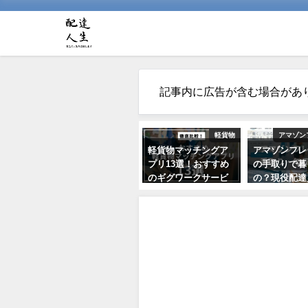
記事内に広告が含む場合があ
軽貨物
アマゾン
軽貨物マッチングア
アマゾンフレ
プリ13選！おすすめ
の手取りで暮
のギグワークサービ
の？現役配達
スを紹介
価や経費から
レーション解
2021年7月24日
2021年10月22