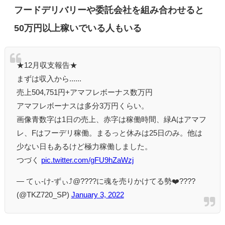
フードデリバリーや委託会社を組み合わせると
50万円以上稼いでいる人もいる
★12月収支報告★
まずは収入から......
売上504,751円+アマフレボーナス数万円
アマフレボーナスは多分3万円くらい。
画像青数字は1日の売上、赤字は稼働時間、緑Aはアマフ
レ、Fはフーデリ稼働。まるっと休みは25日のみ。他は
少ない日もあるけど極力稼働しました。
つづく
pic.twitter.com/gFU9hZaWzj
— てぃ-け-ずぃ⤴︎@????️に魂を売りかけてる勢❤️‍????
(@TKZ720_SP)
January 3, 2022