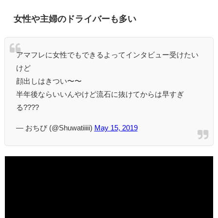
女性や主婦のドライバーも多い
アマフレに女性でもできるよってインタビュー受けたい
けど
顔出しはきつい〜〜
半年後ならいいんやけど流石に抜けてからは早すぎ
る????
— おちび (@Shuwatiiiii)
May 15, 2019