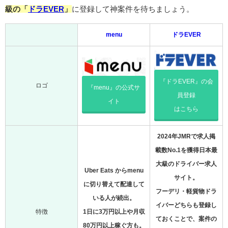
級の「
ドラEVER
」
に登録して神案件を待ちましょう。
menu
ドラEVER
『ドラEVER』の会
ロゴ
『menu』の公式サ
員登録
イト
はこちら
2024年JMRで求人掲
載数No.1を獲得日本最
大級のドライバー求人
Uber Eats からmenu
サイト。
に切り替えて配達して
フーデリ・軽貨物ドラ
いる人が続出。
イバーどちらも登録し
特徴
1日に3万円以上や月収
ておくことで、案件の
80万円以上稼ぐ方も。