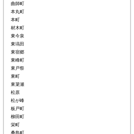
曲師町
本丸町
本町
材木町
東今泉
東塙田
東宿郷
東峰町
東戸祭
東町
東簗瀬
松原
松が峰
板戸町
柳田町
栄町
桑島町