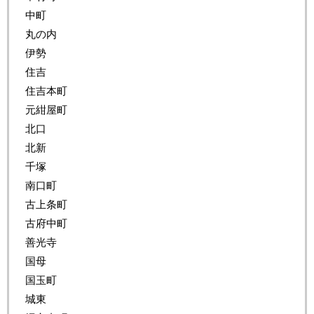
中町
丸の内
伊勢
住吉
住吉本町
元紺屋町
北口
北新
千塚
南口町
古上条町
古府中町
善光寺
国母
国玉町
城東