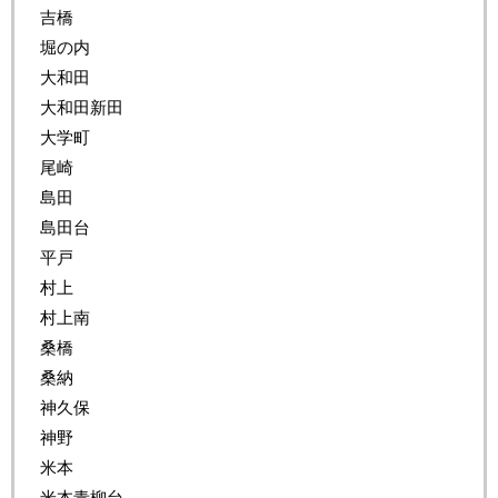
吉橋
堀の内
大和田
大和田新田
大学町
尾崎
島田
島田台
平戸
村上
村上南
桑橋
桑納
神久保
神野
米本
米本青柳台