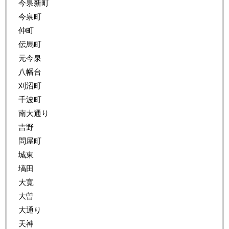
今泉新町
今泉町
仲町
伝馬町
元今泉
八幡台
刈沼町
千波町
南大通り
吉野
問屋町
城東
塙田
大寛
大曽
大通り
天神