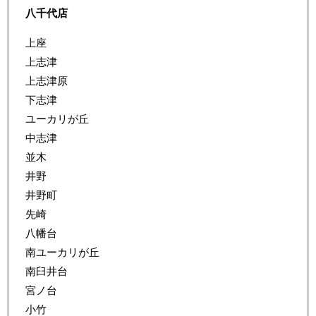
八千代店
上座
上志津
上志津原
下志津
ユーカリが丘
中志津
並木
井野
井野町
先崎
八幡台
南ユーカリが丘
南臼井台
宮ノ台
小竹