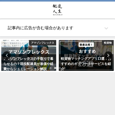
記事内に広告が含む場合があります
アマゾンフレックス
軽貨物
アマゾンフレックスの手取りで暮
軽貨物マッチングアプリ13選！お
らせるの？現役配達員が単価や経
すすめのギグワークサービスを紹
費からシュミレーション解説
介
2021年10月22日
2021年7月24日