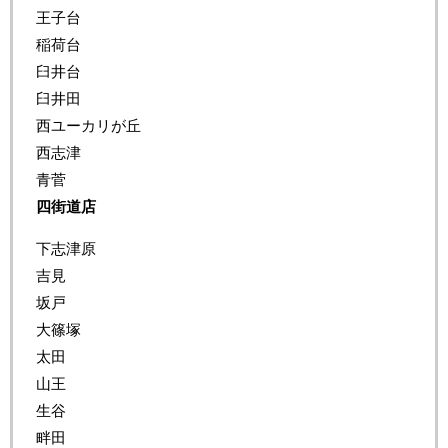
王子台
稲荷台
臼井台
臼井田
西ユーカリが丘
西志津
青菅
四街道店
下志津原
吉見
坂戸
大篠塚
太田
山王
生谷
畔田