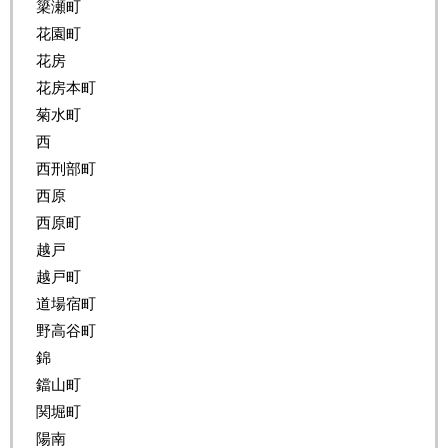
簗瀬町
花園町
花房
花房本町
菊水町
西
西刑部町
西原
西原町
越戸
越戸町
道場宿町
野高谷町
錦
鐺山町
関堀町
陽南