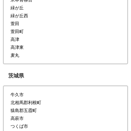
緑が丘
緑が丘西
萱田
萱田町
高津
高津東
麦丸
茨城県
牛久市
北相馬郡利根町
猿島郡五霞町
高萩市
つくば市