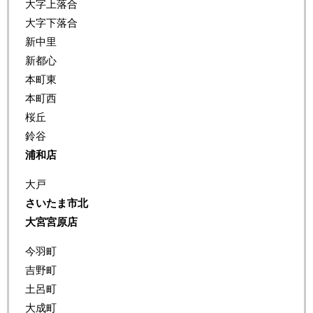
大字上落合
大字下落合
新中里
新都心
本町東
本町西
桜丘
鈴谷
浦和店
大戸
さいたま市北
大宮宮原店
今羽町
吉野町
土呂町
大成町