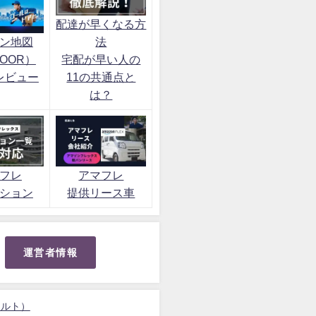
配達が早くなる方
ン地図
法
OOR）
宅配が早い人の
レビュー
11の共通点と
は？
フレ
アマフレ
ション
提供リース車
運営者情報
ォルト）