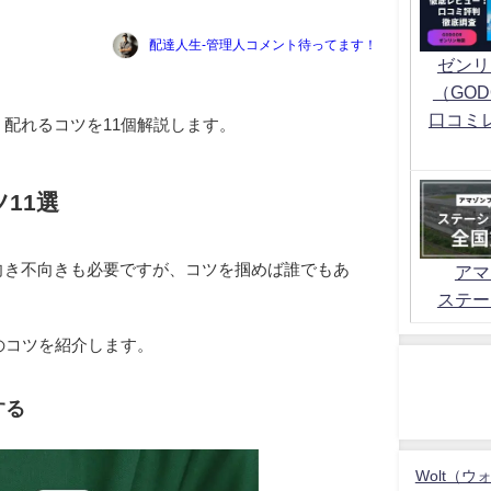
配達人生-管理人コメント待ってます！
ゼンリ
（GOD
口コミ
配れるコツを11個解説します。
11選
向き不向きも必要ですが、コツを掴めば誰でもあ
アマ
ステー
。
のコツを紹介します。
する
Wolt（ウ