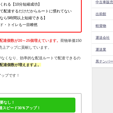
中古車販
くれる【10分短縮成功】
て配達するだけだからルートに慣れてない
出前館
なら5時間以上短縮できる】
ド・トイレも一目瞭然
軽貨物
運送会社
配達個数が20～25個増えています。
荷物単価150
0円の売上アップに貢献しています。
運送業
がなくなり、効率的な配送ルートで配達できるの
黒ナンバ
は配達個数が増え
ますよ。
円アップです！
！
要なし！
配達スピード30％アップ！