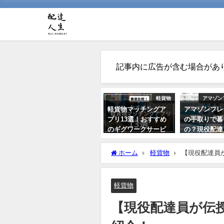
記事内に広告が含む場合があ
軽貨物
アマゾン
軽貨物マッチングア
アマゾンフレ
プリ13選！おすすめ
の手取りで暮
のギグワークサービ
の？現役配達
スを紹介
価や経費から
レーション解
ホーム
軽貨物
【現役配達員
2021年7月24日
2021年10月22
軽貨物
【現役配達員が伝