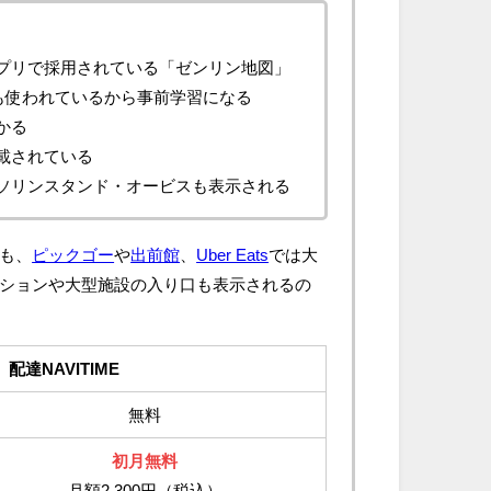
プリで採用されている「ゼンリン地図」
Eでも使われているから事前学習になる
かる
載されている
ソリンスタンド・オービスも表示される
も、
ピックゴー
や
出前館
、
Uber Eats
では大
ションや大型施設の入り口も表示されるの
配達NAVITIME
無料
初月無料
月額2,300円（税込）