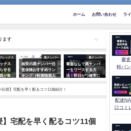
ホーム
お問い合わせ
ラ
ります
フレックス
黒ナンバー
黒ナンバー
審査
ックス
格安の黒ナンバー任
審査なしで黒ナンバ
軽バン
らせる
意保険おすすめラン
ーをリースする方
員が単
キング（軽貨物個人
法！即日かつ確実に
シュミ
事業）
契約する方法はあ
説
る？
が伝授】宅配を早く配るコツ11個紹介！
2022年10月2日
日
2021年5月26日
配達NAV
口コミ
授】宅配を早く配るコツ11個