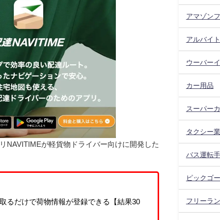
アマゾン
アルバイ
ウーバー
カー用品
スーパー
タクシー
プリNAVITIMEが軽貨物ドライバー向けに開発した
バス運転
ピックゴ
フリーラ
取るだけで荷物情報が登録できる【結果30