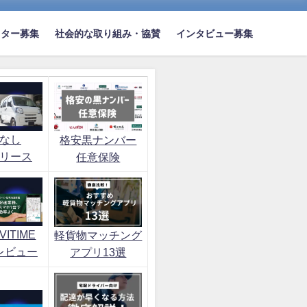
イター募集
社会的な取り組み・協賛
インタビュー募集
なし
格安黒ナンバー
リース
任意保険
ITIME
軽貨物マッチング
レビュー
アプリ13選