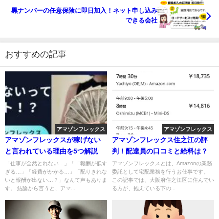
黒ナンバーの任意保険に即日加入！ネット申し込み
できる会社
おすすめの記事
アマゾンフレックス
アマゾンフレックス
アマゾンフレックスが稼げない
アマゾンフレックス住之江の評
と言われている理由を5つ解説
判！配達員の口コミと給料は？
「仕事が全然とれない…」「「報酬が低す
アマゾンフレックスとは、Amazonの業務
ぎる…」「経費がかかる…」「配りきれな
委託として宅配業務を行うお仕事です。
いと報酬が出ない…？」なんて声もありま
この記事では、大阪府住之江区に住んでい
す。 結論から言うと、アマ...
る方が、抱えている下の...