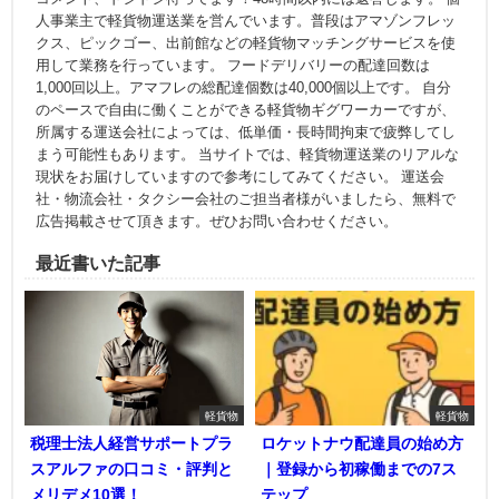
人事業主で軽貨物運送業を営んでいます。普段はアマゾンフレッ
クス、ピックゴー、出前館などの軽貨物マッチングサービスを使
用して業務を行っています。 フードデリバリーの配達回数は
1,000回以上。アマフレの総配達個数は40,000個以上です。 自分
のペースで自由に働くことができる軽貨物ギグワーカーですが、
所属する運送会社によっては、低単価・長時間拘束で疲弊してし
まう可能性もあります。 当サイトでは、軽貨物運送業のリアルな
現状をお届けしていますので参考にしてみてください。 運送会
社・物流会社・タクシー会社のご担当者様がいましたら、無料で
広告掲載させて頂きます。ぜひお問い合わせください。
最近書いた記事
軽貨物
軽貨物
税理士法人経営サポートプラ
ロケットナウ配達員の始め方
スアルファの口コミ・評判と
｜登録から初稼働までの7ス
メリデメ10選！
テップ