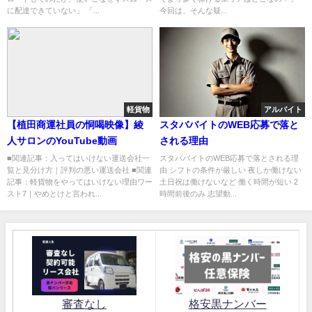
に配達できていない」 「...
今回は、そんな疑...
軽貨物
アルバイト
【植田商運社員の恫喝映像】綾
スタババイトのWEB応募で落と
人サロンのYouTube動画
される理由
■関連記事：入ってはいけない運送会社一
スタババイトのWEB応募で落とされる理
覧と見分け方｜評判の悪い運送会社 ■関連
由 シフトの条件が厳しい 夜しか働けない
記事：軽貨物をやってはいけない理由ワー
土日祝は働けないなど 働く時間が短い 2
スト7｜やめとけと言われ...
時間前後のみ 志望動...
審査なし
格安黒ナンバー