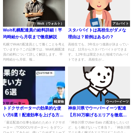
Wolt（ウォルト）
アルバイト
Wolt札幌配達員の給料詳細！平
スタババイトは高校生がダメな
均時給から月収まで徹底解説
理由は？前例はあるの？
札幌でWoltの配達員として働くことを考え
高校生でも、3年生かつ進路が決まってい
ていますか？この記事では、Wolt札幌配達
れば、12月からスタバでバイトができま
員の給料について詳しく解説します。 平
す。 1,2年生は限定された地域でのみバイ
均時給から月収、報...
トできます。 高校生が...
軽貨物
ウーバーイーツ
トドクサポーターの効果的な使
神奈川県でウーバーイーツ配達
い方6選！配達効率を上げる方法
【月30万稼げるエリアを徹底解
を伝授
説】
「最近配達の仕事を始めたためトドクサポ
「神奈川県でUber Eats の配達をしたいけ
ーター（TODOCUサポーター）をダウン
ど、もう稼げないって本当？」「神奈川県
ロードしてみたが、使いこなせずスムーズ
でより多く稼げるエリアはどこなの？」