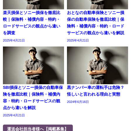
楽天損保とソニー損保を徹底比
おとなの自動車保険とソニー損
較｜保険料・補償内容・特約・
保の自動車保険を徹底比較｜保
ロードサービスの観点から違い
険料・補償内容・特約・ロード
を調査
サービスの観点から違いを解説
2025年4月21日
2025年4月21日
SBI損保とソニー損保の自動車保
黒ナンバー車の運転手は危険？
険を徹底比較｜保険料・補償内
怪しいと言われる理由と実態
容・特約・ロードサービスの観
2024年6月16日
点から違いを解説
2025年4月21日
運送会社担当者様へ【掲載募集】