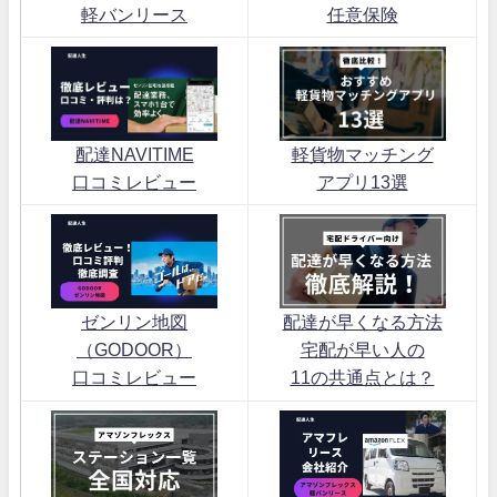
軽バンリース
任意保険
配達NAVITIME
軽貨物マッチング
口コミレビュー
アプリ13選
ゼンリン地図
配達が早くなる方法
（GODOOR）
宅配が早い人の
口コミレビュー
11の共通点とは？