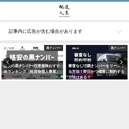
記事内に広告が含む場合があります
ー
黒ナンバー
アマゾンフレック
す
審査なしで黒ナンバーをリースす
アマゾンフレックスの手取りで
）
る方法！即日かつ確実に契約する
らせるの？現役配達員が単価や
方法はある？
費からシュミレーション解説
2021年5月26日
2021年10月22日