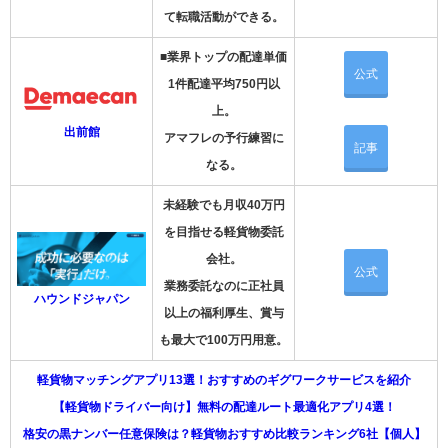
て転職活動ができる。
■業界トップの配達単価
公式
1件配達平均750円以
上。
出前館
アマフレの予行練習に
記事
なる。
未経験でも月収40万円
を目指せる軽貨物委託
会社。
公式
業務委託なのに正社員
ハウンドジャパン
以上の福利厚生、賞与
も最大で100万円用意。
軽貨物マッチングアプリ13選！おすすめのギグワークサービスを紹介
【軽貨物ドライバー向け】無料の配達ルート最適化アプリ4選！
格安の黒ナンバー任意保険は？軽貨物おすすめ比較ランキング6社【個人】