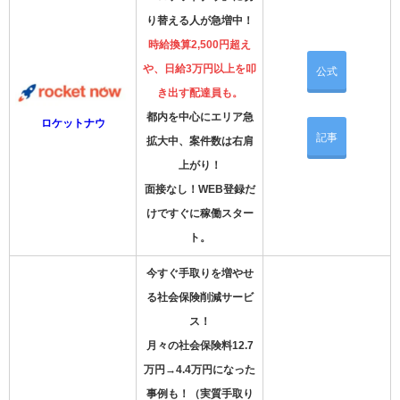
り替える人が急増中！
時給換算2,500円超え
や、日給3万円以上を叩
公式
き出す配達員も。
都内を中心にエリア急
ロケットナウ
記事
拡大中、案件数は右肩
上がり！
面接なし！WEB登録だ
けですぐに稼働スター
ト。
今すぐ手取りを増やせ
る社会保険削減サービ
ス！
月々の社会保険料12.7
万円→4.4万円になった
事例も！（実質手取り