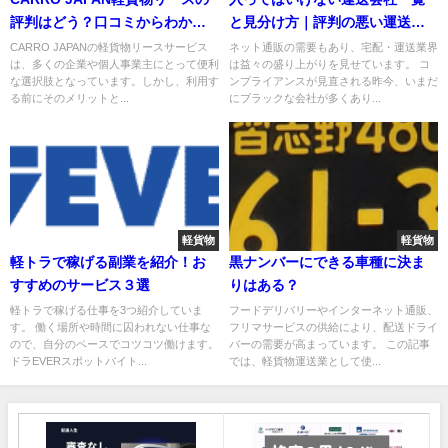
評判はどう？口コミからわかる
と見分け方｜評判の悪い運送会
メリデメ
社
CARRO JAPANの軽貨物リースサービス
ネット通販の需要もあり、宅配・運送業界
は、多くの企業や個人事業主にとって便利
は益々の盛り上がりを見せています。 コ
な選択肢となっています。しかし、利用す
ンプライアンスが見直される昨今、いまだ
る前にそのメリットと...
にブラックな会社が多くあり...
軽貨物
軽貨物
軽トラで稼げる副業を紹介！お
黒ナンバーにできる車種に決ま
すすめのサービス３選
りはある？
軽トラで稼げる仕事を3つ紹介していま
フードデリバリーやインターネット通販、
す。 働く場所や時間に囚われない仕事な
フリマサービスの供給により、配送ドライ
ので、自分のペースでコツコツ働けます。
バーの需要が高まっています。 この記事
ドラEVERスポットバイト...
では、軽貨物運送業として使...