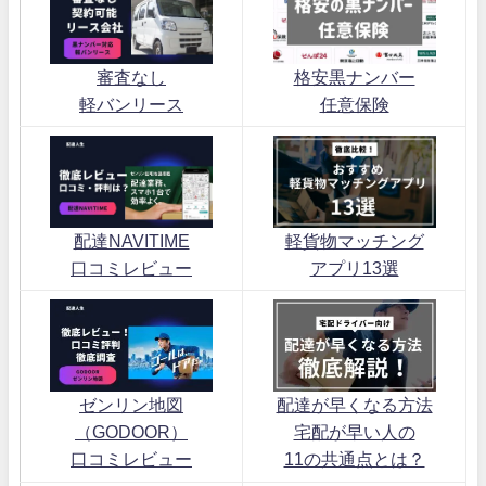
審査なし
格安黒ナンバー
軽バンリース
任意保険
配達NAVITIME
軽貨物マッチング
口コミレビュー
アプリ13選
ゼンリン地図
配達が早くなる方法
（GODOOR）
宅配が早い人の
口コミレビュー
11の共通点とは？