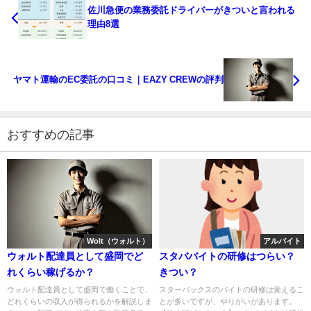
佐川急便の業務委託ドライバーがきついと言われる
理由8選
ヤマト運輸のEC委託の口コミ｜EAZY CREWの評判
おすすめの記事
Wolt（ウォルト）
アルバイト
ウォルト配達員として盛岡でど
スタババイトの研修はつらい？
れくらい稼げるか？
きつい？
ウォルト配達員として盛岡で働くことで、
スターバックスのバイトの研修は覚えるこ
どれくらいの収入が得られるかを解説しま
とが多いですが、やりがいがあります。