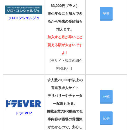
83,000円プラス）
厚生年金にも加入でき
記事
ソロコンシェルジュ
るから将来の受給額も
増えます。
加入する月が早いほど
貰える額が大きいです
よ！
【当サイト読者の紹介
割引あり】
求人数20,000件以上の
運送系求人サイト
デリバリーやチャータ
公式
ー配送もある。
掲載企業のPR動画で仕
ドラEVER
記事
事内容や職場の雰囲気
がわかるので、安心し