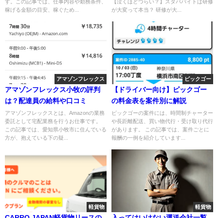
す。この記事では、仕事内容や勤務条件、
【泣くほどつらい？】スタババイトは研修
稼げる金額の目安、稼ぐため...
が大変って本当？ 研修が大...
アマゾンフレックス
ピックゴー
アマゾンフレックス小牧の評判
【ドライバー向け】ピックゴー
は？配達員の給料や口コミ
の料金表を案件別に解説
アマゾンフレックスとは、Amazonの業務
ピックゴーの案件には、時間制チャーター
委託として宅配業務を行うお仕事です。
や長距離配送、買い物代行・受け取り代行
この記事では、愛知県小牧市に住んでいる
があります。 この記事では、案件ごとに
方が、抱えている下の疑...
報酬の一例を紹介しています...
軽貨物
軽貨物
CARRO JAPAN軽貨物リースの
入ってはいけない運送会社一覧