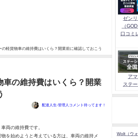
ゼンリ
（GOD
口コミ
ーの軽貨物車の維持費はいくら？開業前に確認しておこう
アマ
物車の維持費はいくら？開業
ステー
う
配達人生-管理人コメント待ってます！
、車両の維持費です。
Wolt（ウ
貨物を始めようと考えている方は、車両の維持メ