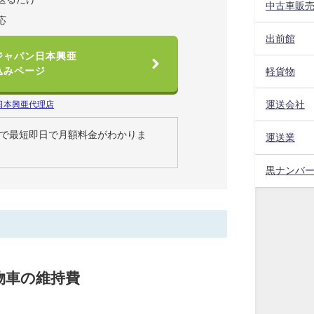
中古車販
応
出前館
ジャパン日本興亜
込みページ
軽貨物
運送会社
日本興亜代理店
で最短即日で月額料金がわかりま
運送業
黒ナンバ
物車の維持費