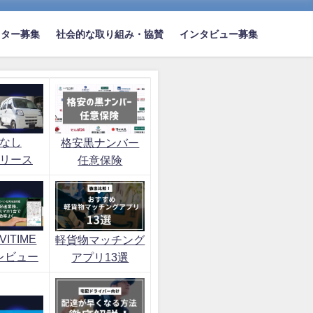
イター募集
社会的な取り組み・協賛
インタビュー募集
なし
格安黒ナンバー
リース
任意保険
ITIME
軽貨物マッチング
レビュー
アプリ13選