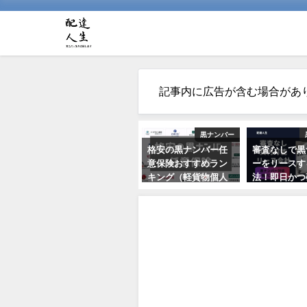
記事内に広告が含む場合があ
黒ナンバー
格安の黒ナンバー任
審査なしで黒
意保険おすすめラン
ーをリースす
キング（軽貨物個人
法！即日かつ
事業）
契約する方法
る？
2022年10月2日
2021年5月26日