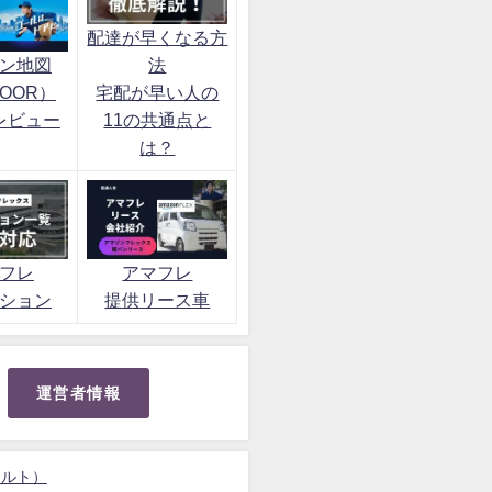
配達が早くなる方
ン地図
法
OOR）
宅配が早い人の
レビュー
11の共通点と
は？
フレ
アマフレ
ション
提供リース車
運営者情報
ォルト）