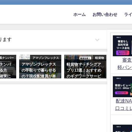
ホーム
お問い合わせ
ラ
ります
黒ナンバー
アマゾンフレックス
軽貨物
審査
ナンバ
アマゾンフレックス
軽貨物マッチングア
軽バン
る方
の手取りで暮らせる
プリ13選！おすすめ
確実に
の？現役配達員が単
のギグワークサービ
はあ
価や経費からシュミ
スを紹介
レーション解説
2021年7月24日
2021年10月22日
配達NAV
口コミ