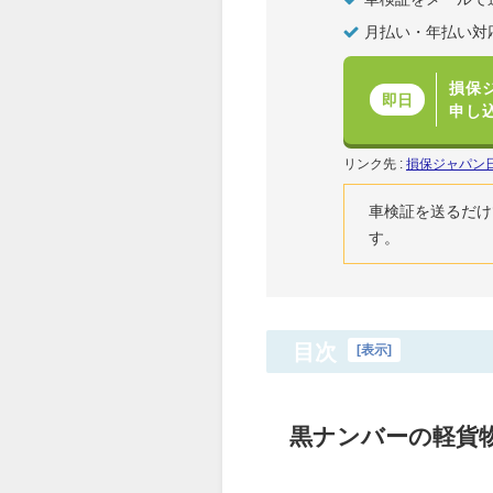
月払い・年払い対
損保
即日
申し
リンク先 :
損保ジャパン
車検証を送るだけ
す。
目次
[
表示
]
黒ナンバーの軽貨