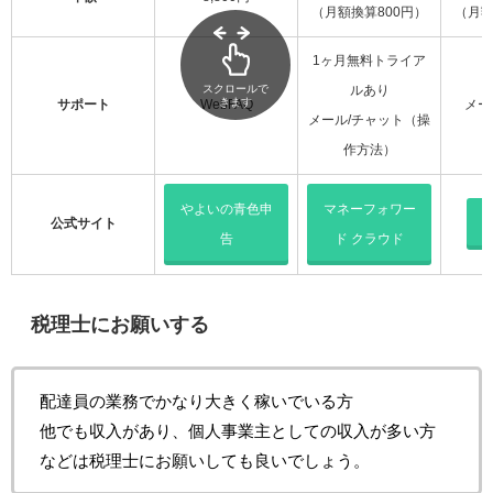
（月額換算800円）
（月額
1ヶ月無料トライア
スクロールで
ルあり
きます
サポート
WebFAQ
メー
メール/チャット（操
作方法）
やよいの青色申
マネーフォワー
公式サイト
f
告
ド クラウド
税理士にお願いする
配達員の業務でかなり大きく稼いでいる方
他でも収入があり、個人事業主としての収入が多い方
などは税理士にお願いしても良いでしょう。