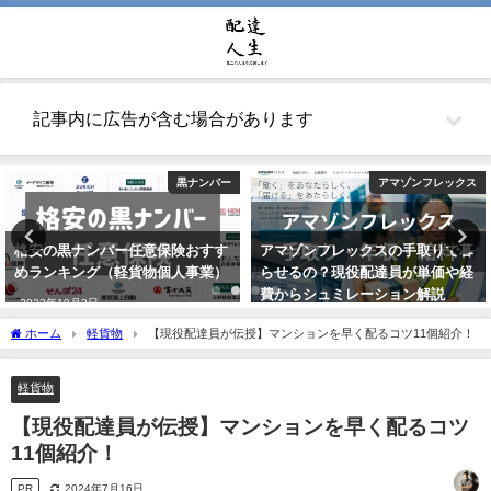
記事内に広告が含む場合があります
黒ナンバー
アマゾンフレックス
格安の黒ナンバー任意保険おすす
アマゾンフレックスの手取りで暮
めランキング（軽貨物個人事業）
らせるの？現役配達員が単価や経
費からシュミレーション解説
2022年10月2日
2021年10月22日
ホーム
軽貨物
【現役配達員が伝授】マンションを早く配るコツ11個紹介！
軽貨物
【現役配達員が伝授】マンションを早く配るコツ
11個紹介！
PR
2024年7月16日