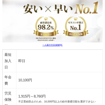
一人親方労災保険RJC
最短
加入
即日
日
年会
10,100円
費
労災
1,915円～8,760円
保険
不正受給防止のため、16,000円以上の給付基礎日額を選択できない