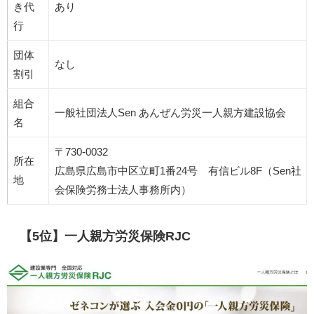
き代
あり
行
団体
なし
割引
組合
一般社団法人Sen あんぜん労災一人親方建設協会
名
〒730-0032
所在
広島県広島市中区立町1番24号 有信ビル8F（Sen社
地
会保険労務士法人事務所内）
【5位】一人親方労災保険RJC