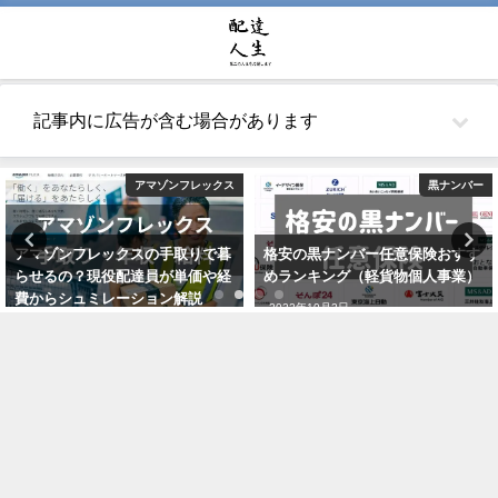
記事内に広告が含む場合があります
アマゾンフレックス
黒ナンバー
アマゾンフレックスの手取りで暮
格安の黒ナンバー任意保険おすす
らせるの？現役配達員が単価や経
めランキング（軽貨物個人事業）
費からシュミレーション解説
2022年10月2日
2021年10月22日