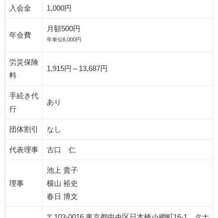
入会金
1,000円
月額500円
年会費
年単位6,000円
労災保険
1,915円～13,687円
料
手続き代
あり
行
団体割引
なし
代表理事
古口 仁
池上 貴子
理事
横山 裕史
春日 博文
〒103-0016 東京都中央区日本橋小網町16-1 タナ