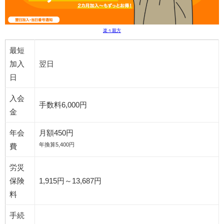
楽々親方
最短
加入
翌日
日
入会
手数料6,000円
金
年会
月額450円
年換算5,400円
費
労災
保険
1,915円～13,687円
料
手続