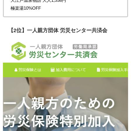
大江戸温泉物語 大人1,558円
極楽湯10%OFF
【2位】一人親方団体 労災センター共済会