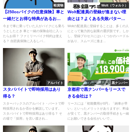
軽貨物
Wolt（ウォルト）
【250ccバイクの任意保険】車と
Wolt配達員の登録が進まない理
一緒だとお得な特典があるおす
由とは？よくある失敗パターン
すめの保険3つ
と代替手段まとめ
今まで車に乗っていた人がバイクにも乗ろ
Woltの配達員に登録することは、多くの人
うとしたとき 車と一緒の保険会社に入っ
にとって魅力的な副業の選択肢です。しか
たらお得？ ファミリーバイク特約は使え
し、登録プロセスにはいくつかのハードル
る？ 自賠責保険に入るしバ...
があり、スムーズに進ま...
アルバイト
黒ナンバー
スタババイトで即時採用はあり
京都府で黒ナンバーをリースで
得る？
きる会社は？
スターバックスのアルバイト・パートで即
リースには「初期費用が0円」「納車が早
時採用されるか否かを解説しています。
い」といったメリットがありますが、料金
スタババイトで即時採用はあり得る？ そ
が安くて、黒ナンバーの取得手続きも一緒
の場で「採用」を言い渡され...
にお願いできる会社がいいで...