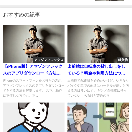
おすすめの記事
アマゾンフレックス
軽貨物
【iPhone版】アマゾンフレック
出前館は自転車の貸し出しをし
スのアプリダウンロード方法を
ている？料金や利用方法につい
解説￼
て解説
iPhoneのスマートフォンをお持ちの方が、
出前館で配達員を始めたいけど、いきなり
アマゾンフレックスのアプリをダウンロー
バイクや車での配達はハードルが高いと考
ドをする方法を解説します。 スマホ操作
える方は多いはず。 だけど自転車は持っ
に不慣れな方でも、本...
ていない、あるけど普通のマ...