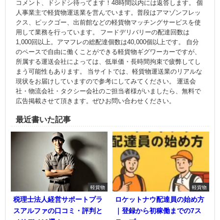
コメント、ドシドシ待ってます！48時間以内には返答します。 個
人事業主で軽貨物運送業を営んでいます。普段はアマゾンフレッ
クス、ピックゴー、出前館などの軽貨物マッチングサービスを使
用して業務を行っています。 フードデリバリーの配達回数は
1,000回以上。アマフレの総配達個数は40,000個以上です。 自分
のペースで自由に働くことができる軽貨物ギグワーカーですが、
所属する運送会社によっては、低単価・長時間拘束で疲弊してし
まう可能性もあります。 当サイトでは、軽貨物運送業のリアルな
現状をお届けしていますので参考にしてみてください。 運送会
社・物流会社・タクシー会社のご担当者様がいましたら、無料で
広告掲載させて頂きます。ぜひお問い合わせください。
最近書いた記事
軽貨物
軽貨物
税理士法人経営サポートプラ
ロケットナウ配達員の始め方
スアルファの口コミ・評判と
｜登録から初稼働までの7ス