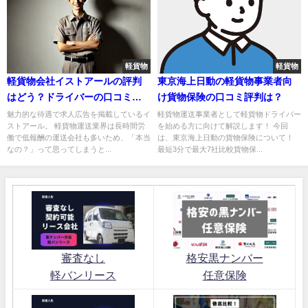
軽貨物
軽貨物
軽貨物会社イストアールの評判
東京海上日動の軽貨物事業者向
はどう？ドライバーの口コミを
け貨物保険の口コミ評判は？
調査！
魅力的な待遇で求人広告を掲載しているイ
軽貨物運送事業者として軽貨物ドライバー
ストアール。 軽貨物運送業界は長時間労
を始める方に向けて解説します！ 今回
働で低報酬の運送会社も多いため、「本当
は、東京海上日動の貨物保険について！
なの？」って思ってしまうと...
最短3分で最大7社比較貨物保...
審査なし
格安黒ナンバー
軽バンリース
任意保険