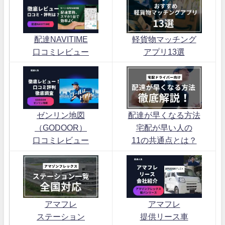
配達NAVITIME
軽貨物マッチング
口コミレビュー
アプリ13選
ゼンリン地図
配達が早くなる方法
（GODOOR）
宅配が早い人の
口コミレビュー
11の共通点とは？
アマフレ
アマフレ
ステーション
提供リース車