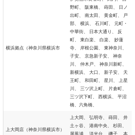
野町、 阪東橋、 蒔田、 日ノ
出町、 南太田、 黄金町、 戸
部、 横浜、 石川町、 元町・
中華街、 日本大通り、 反
町、 東白楽、 白楽、 妙蓮
横浜拠点（神奈川県横浜市
寺、 岸根公園、 東神奈川、
子安、 京急新子安、 神奈
川、 仲木戸、 神奈川新町、
新横浜、 大口、 新子安、 天
王町、 和田町、 星川、 上星
川、 三ツ沢上町、 片倉町、
三ツ沢下町、 西横浜、 平沼
橋、六角橋、
上大岡、 弘明寺、 蒔田、 井
土ヶ谷、 港南中央、 杉田、
上大岡店（神奈川県横浜市）
屏風浦、 洋光台、 磯子、 本