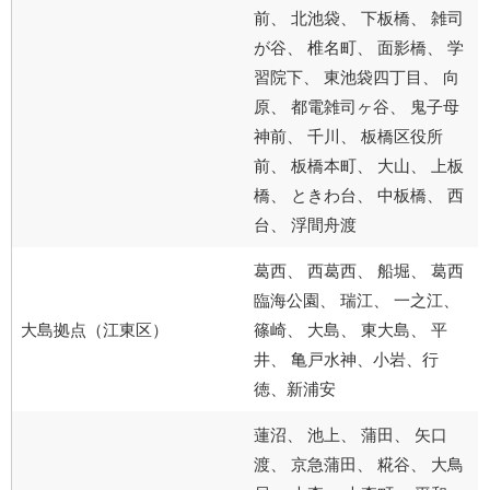
前、 北池袋、 下板橋、 雑司
が谷、 椎名町、 面影橋、 学
習院下、 東池袋四丁目、 向
原、 都電雑司ヶ谷、 鬼子母
神前、 千川、 板橋区役所
前、 板橋本町、 大山、 上板
橋、 ときわ台、 中板橋、 西
台、 浮間舟渡
葛西、 西葛西、 船堀、 葛西
臨海公園、 瑞江、 一之江、
大島拠点（江東区）
篠崎、 大島、 東大島、 平
井、 亀戸水神、小岩、行
徳、新浦安
蓮沼、 池上、 蒲田、 矢口
渡、 京急蒲田、 糀谷、 大鳥