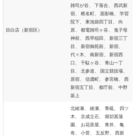
雑司が谷、 下落合、 西武新
宿、 椎名町、 面影橋、 学習
院下、 東池袋四丁目、 向
目白店（新宿区）
原、 都電雑司ヶ谷、 鬼子母
神前、 西早稲田、 新宿三丁
目、 新宿御苑前、 新宿、
代々木、 南新宿、 新宿西
口、 千駄ヶ谷、 青山一丁
目、 北参道、 国立競技場、
原宿、 信濃町、 参宮橋、 西
新宿五丁目、 都庁前、 中野
坂上
北綾瀬、 綾瀬、 青砥、 四ツ
木、 京成立石、 堀切菖蒲
園、 お花茶屋、 青井、 亀
有、 小菅、 五反野、 西新