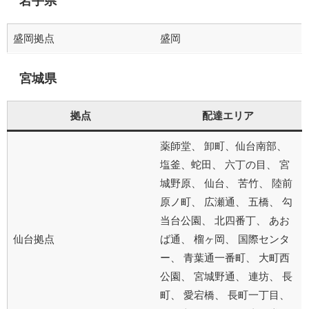
岩手県
盛岡拠点
盛岡
宮城県
拠点
配達エリア
薬師堂、 卸町、仙台南部、
塩釜、蛇田、 六丁の目、 宮
城野原、 仙台、 苦竹、 陸前
原ノ町、 広瀬通、 五橋、 勾
当台公園、 北四番丁、 あお
仙台拠点
ば通、 榴ヶ岡、 国際センタ
ー、 青葉通一番町、 大町西
公園、 宮城野通、 連坊、 長
町、 愛宕橋、 長町一丁目、