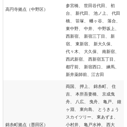
参宮橋、 世田谷代田、 初
高円寺拠点（中野区）
台、 新代田、 池ノ上、 代田
橋、 笹塚、 幡ヶ谷、 落合、
東中野、 中井、 中野坂上、
西新宿、 新宿三丁目、 新
宿、 東新宿、 新大久保、
代々木、 大久保、 南新宿、
西武新宿、 西新宿五丁目、
都庁前、 新宿西口、 練馬、
新井薬師前、江古田
両国、 押上、 錦糸町、 住
吉、 本所吾妻橋、 京成曳
舟、 八広、 曳舟、 亀戸、 鐘
ヶ淵、 東向島、 とうきょう
スカイツリー、 東あずま、
錦糸町拠点（墨田区）
小村井、 亀戸水神、 西大