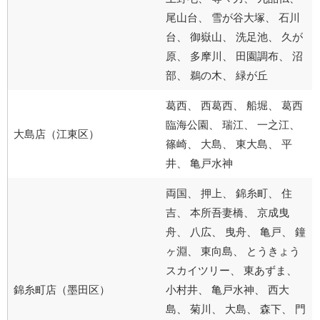
尾山台、 雪が谷大塚、 石川
台、 御嶽山、 洗足池、 久が
原、 多摩川、 田園調布、 沼
部、 鵜の木、 緑が丘
葛西、 西葛西、 船堀、 葛西
臨海公園、 瑞江、 一之江、
大島店（江東区）
篠崎、 大島、 東大島、 平
井、 亀戸水神
両国、 押上、 錦糸町、 住
吉、 本所吾妻橋、 京成曳
舟、 八広、 曳舟、 亀戸、 鐘
ヶ淵、 東向島、 とうきょう
スカイツリー、 東あずま、
錦糸町店（墨田区）
小村井、 亀戸水神、 西大
島、 菊川、 大島、 森下、 門