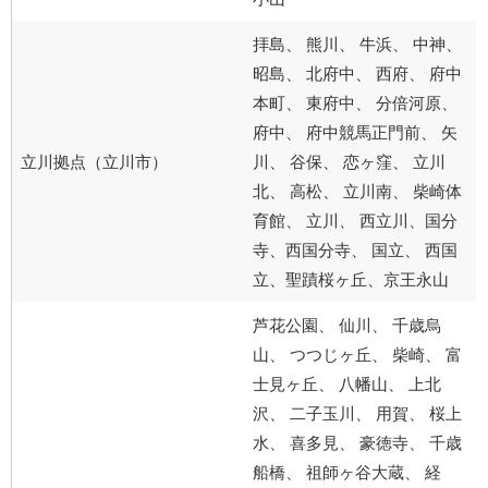
拝島、 熊川、 牛浜、 中神、
昭島、 北府中、 西府、 府中
本町、 東府中、 分倍河原、
府中、 府中競馬正門前、 矢
立川拠点（立川市）
川、 谷保、 恋ヶ窪、 立川
北、 高松、 立川南、 柴崎体
育館、 立川、 西立川、国分
寺、西国分寺、 国立、 西国
立、聖蹟桜ヶ丘、京王永山
芦花公園、 仙川、 千歳烏
山、 つつじヶ丘、 柴崎、 富
士見ヶ丘、 八幡山、 上北
沢、 二子玉川、 用賀、 桜上
水、 喜多見、 豪徳寺、 千歳
船橋、 祖師ヶ谷大蔵、 経