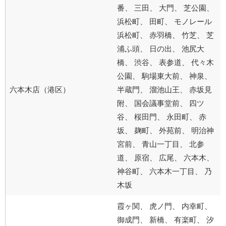
番、 三田、 大門、 芝公園、
浜松町、 田町、 モノレール
浜松町、 赤羽橋、 竹芝、 芝
浦ふ頭、 日の出、 池尻大
橋、 渋谷、 表参道、 代々木
公園、 駒場東大前、 神泉、
六本木店（港区）
半蔵門、 溜池山王、 赤坂見
附、 国会議事堂前、 四ツ
谷、 桜田門、 永田町、 赤
坂、 麹町、 外苑前、 明治神
宮前、 青山一丁目、 北参
道、 原宿、 広尾、 六本木、
神谷町、 六本木一丁目、 乃
木坂
霞ヶ関、 虎ノ門、 内幸町、
御成門、 新橋、 有楽町、 汐