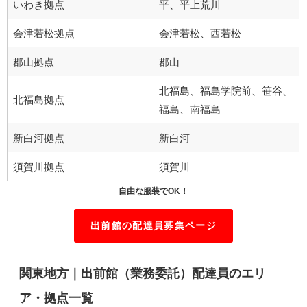
いわき拠点
平、平上荒川
会津若松拠点
会津若松、西若松
郡山拠点
郡山
北福島、福島学院前、笹谷、
北福島拠点
福島、南福島
新白河拠点
新白河
須賀川拠点
須賀川
自由な服装でOK！
出前館の配達員募集ページ
関東地方｜出前館（業務委託）配達員のエリ
ア・拠点一覧