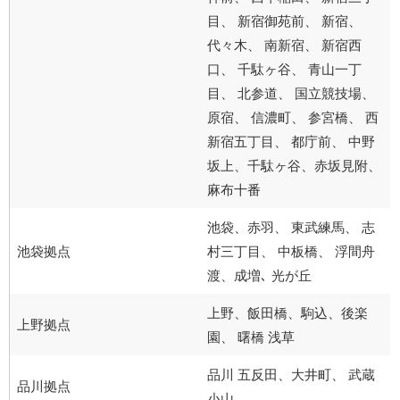
目、 新宿御苑前、 新宿、
代々木、 南新宿、 新宿西
口、 千駄ヶ谷、 青山一丁
目、 北参道、 国立競技場、
原宿、 信濃町、 参宮橋、 西
新宿五丁目、 都庁前、 中野
坂上、千駄ヶ谷、赤坂見附、
麻布十番
池袋、赤羽、 東武練馬、 志
池袋拠点
村三丁目、 中板橋、 浮間舟
渡、成増､ 光が丘
上野、飯田橋、駒込、後楽
上野拠点
園、 曙橋 浅草
品川 五反田、大井町、 武蔵
品川拠点
小山