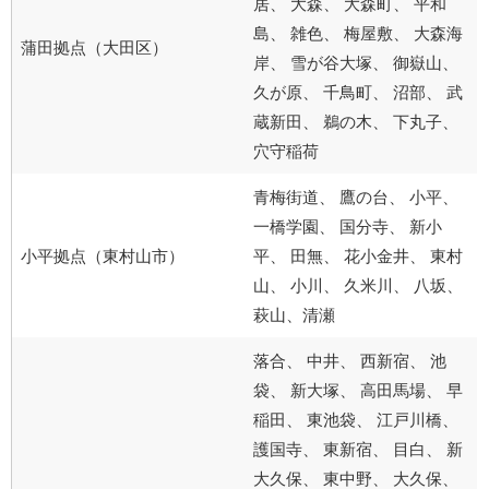
居、 大森、 大森町、 平和
島、 雑色、 梅屋敷、 大森海
蒲田拠点（大田区）
岸、 雪が谷大塚、 御嶽山、
久が原、 千鳥町、 沼部、 武
蔵新田、 鵜の木、 下丸子、
穴守稲荷
青梅街道、 鷹の台、 小平、
一橋学園、 国分寺、 新小
小平拠点（東村山市）
平、 田無、 花小金井、 東村
山、 小川、 久米川、 八坂、
萩山、清瀬
落合、 中井、 西新宿、 池
袋、 新大塚、 高田馬場、 早
稲田、 東池袋、 江戸川橋、
護国寺、 東新宿、 目白、 新
大久保、 東中野、 大久保、