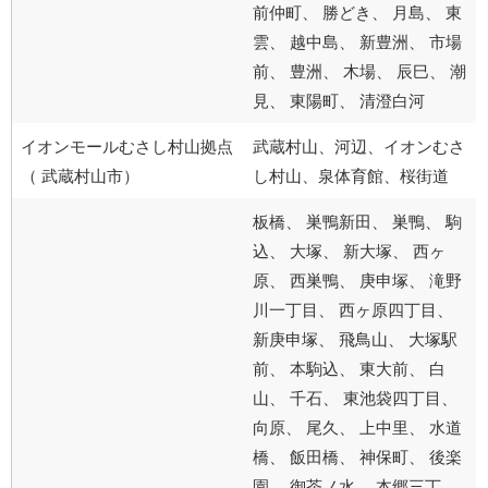
前仲町、 勝どき、 月島、 東
雲、 越中島、 新豊洲、 市場
前、 豊洲、 木場、 辰巳、 潮
見、 東陽町、 清澄白河
イオンモールむさし村山拠点
武蔵村山、河辺、イオンむさ
（ 武蔵村山市）
し村山、泉体育館、桜街道
板橋、 巣鴨新田、 巣鴨、 駒
込、 大塚、 新大塚、 西ヶ
原、 西巣鴨、 庚申塚、 滝野
川一丁目、 西ヶ原四丁目、
新庚申塚、 飛鳥山、 大塚駅
前、 本駒込、 東大前、 白
山、 千石、 東池袋四丁目、
向原、 尾久、 上中里、 水道
橋、 飯田橋、 神保町、 後楽
園、 御茶ノ水、 本郷三丁