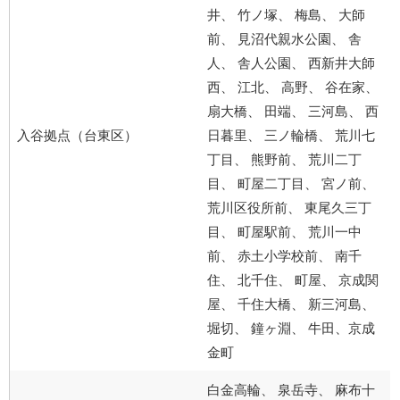
井、 竹ノ塚、 梅島、 大師
前、 見沼代親水公園、 舎
人、 舎人公園、 西新井大師
西、 江北、 高野、 谷在家、
扇大橋、 田端、 三河島、 西
入谷拠点（台東区）
日暮里、 三ノ輪橋、 荒川七
丁目、 熊野前、 荒川二丁
目、 町屋二丁目、 宮ノ前、
荒川区役所前、 東尾久三丁
目、 町屋駅前、 荒川一中
前、 赤土小学校前、 南千
住、 北千住、 町屋、 京成関
屋、 千住大橋、 新三河島、
堀切、 鐘ヶ淵、 牛田、京成
金町
白金高輪、 泉岳寺、 麻布十