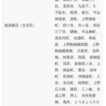
目、 茗荷谷、 九段下、 0、
千駄木、 根津、 春日、 牛込
神楽坂、 湯島、 上野御徒
後楽園店（文京区）
町、 四ツ谷、 市ヶ谷、 四谷
三丁目、 曙橋、 牛込柳町、
若松河田、 信濃町、 神楽
坂、 上野動物園西園、 上野
動物園東園、 日暮里、 浅草
橋、 秋葉原、 両国、 新御徒
町、 浅草、 新御茶ノ水、 上
野、 御徒町、 鶯谷、 岩本
町、 田原町、 仲御徒町、 入
谷、 末広町、 稲荷町、 上野
広小路、 蔵前、 三ノ輪、 京
成上野、 押上、 本所吾妻
橋、 曳舟、 とうきょうスカ