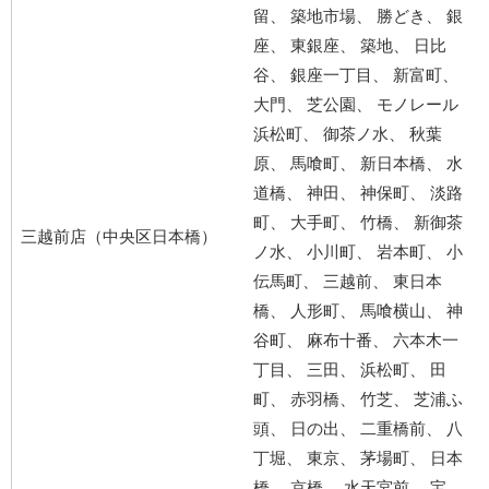
留、 築地市場、 勝どき、 銀
座、 東銀座、 築地、 日比
谷、 銀座一丁目、 新富町、
大門、 芝公園、 モノレール
浜松町、 御茶ノ水、 秋葉
原、 馬喰町、 新日本橋、 水
道橋、 神田、 神保町、 淡路
町、 大手町、 竹橋、 新御茶
三越前店（中央区日本橋）
ノ水、 小川町、 岩本町、 小
伝馬町、 三越前、 東日本
橋、 人形町、 馬喰横山、 神
谷町、 麻布十番、 六本木一
丁目、 三田、 浜松町、 田
町、 赤羽橋、 竹芝、 芝浦ふ
頭、 日の出、 二重橋前、 八
丁堀、 東京、 茅場町、 日本
橋、 京橋、 水天宮前、 宝