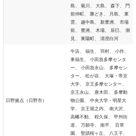
島、 菊川、 大島、 森下、 門
前仲町、 勝どき、 月島、 東
雲、 越中島、 新豊洲、 市場
前、 豊洲、 木場、 辰巳、 潮
見、 東陽町、 清澄白河
牛浜、 福生、 羽村、 小作、
東福生、 小田急多摩センタ
ー、 小田急永山、 多摩セン
ター、 松が谷、 大塚・帝京
大学、 京王多摩センター、
京王永山、 唐木田、 多摩動
日野拠点（日野市）
物公園、 中央大学・明星大
学、 京王堀之内、 南大沢、
高幡不動、 程久保、 甲州街
道、 万願寺、 南平、 百草
園、 聖蹟桜ヶ丘、 八王子、