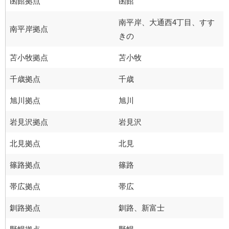
函館拠点
函館
南平岸、大通西4丁目、すす
南平岸拠点
きの
苫小牧拠点
苫小牧
千歳拠点
千歳
旭川拠点
旭川
岩見沢拠点
岩見沢
北見拠点
北見
篠路拠点
篠路
帯広拠点
帯広
釧路拠点
釧路、新富士