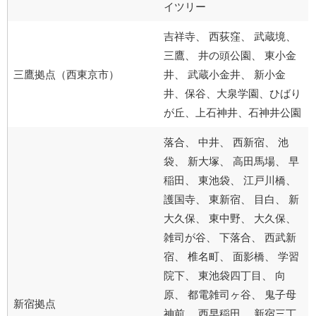
イツリー
吉祥寺、 西荻窪、 武蔵境、
三鷹、 井の頭公園、 東小金
三鷹拠点（西東京市）
井、 武蔵小金井、 新小金
井、保谷、大泉学園、ひばり
が丘、上石神井、石神井公園
落合、 中井、 西新宿、 池
袋、 新大塚、 高田馬場、 早
稲田、 東池袋、 江戸川橋、
護国寺、 東新宿、 目白、 新
大久保、 東中野、 大久保、
雑司が谷、 下落合、 西武新
宿、 椎名町、 面影橋、 学習
院下、 東池袋四丁目、 向
原、 都電雑司ヶ谷、 鬼子母
新宿拠点
神前、 西早稲田、 新宿三丁