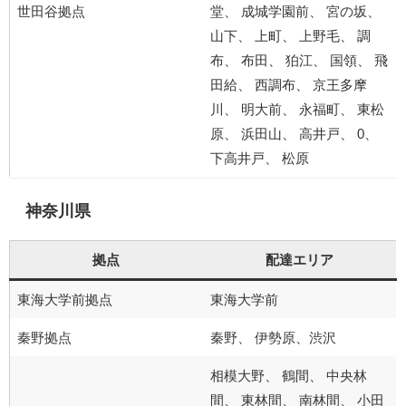
世田谷拠点
堂、 成城学園前、 宮の坂、
山下、 上町、 上野毛、 調
布、 布田、 狛江、 国領、 飛
田給、 西調布、 京王多摩
川、 明大前、 永福町、 東松
原、 浜田山、 高井戸、 0、
下高井戸、 松原
神奈川県
拠点
配達エリア
東海大学前拠点
東海大学前
秦野拠点
秦野、 伊勢原、渋沢
相模大野、 鶴間、 中央林
間、 東林間、 南林間、 小田