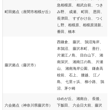
急相模原、 相武台前、 つき
町田拠点（座間市相模が丘）
み野、 成瀬、 町田、 恩田、
長津田、 すずかけ台、 つく
し野、相模原、相模原清新、
番田、橋本
西鎌倉、 藤沢、 鵠沼海岸、
本鵠沼、 藤沢本町、 善行、
片瀬江ノ島、 目白山下、 湘
南深沢、 湘南江の島、 片瀬
藤沢拠点（藤沢市）
山、 湘南海岸公園、 鎌倉高
校前、 石上、 腰越、 江ノ
島、 七里ヶ浜、 柳小路、 鵠
沼、茅ケ崎
ゆめが丘、 湘南台、 長後、
六会拠点（神奈川県藤沢市）
下飯田、 六会日大前、藤沢