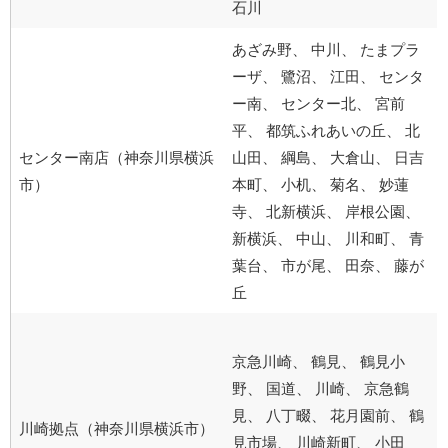
石川
あざみ野、 中川、 たまプラ
ーザ、 鷺沼、 江田、 センタ
ー南、 センター北、 宮前
平、 都筑ふれあいの丘、 北
センター南店（神奈川県横浜
山田、 綱島、 大倉山、 日吉
市）
本町、 小机、 菊名、 妙蓮
寺、 北新横浜、 岸根公園、
新横浜、 中山、 川和町、 青
葉台、 市が尾、 田奈、 藤が
丘
京急川崎、 鶴見、 鶴見小
野、 国道、 川崎、 京急鶴
見、 八丁畷、 花月園前、 鶴
川崎拠点（神奈川県横浜市）
見市場、 川崎新町、 小田