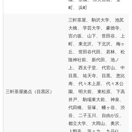
町、 浜町
三軒茶屋、 駒沢大学、 池尻
大橋、 学芸大学、 豪徳寺、
宮の坂、 山下、 世田谷、 上
町、 東北沢、 下北沢、 梅ヶ
丘、 世田谷代田、 若林、 松
陰神社前、 新代田、 池ノ
上、 西太子堂、 代官山、 中
目黒、 祐天寺、 目黒、 恵比
寿、 代々木上原、 代々木公
三軒茶屋拠点（目黒区）
園、 明大前、 東松原、 下高
井戸、 駒場東大前、 神泉、
代田橋、 笹塚、 幡ヶ谷、 渋
谷、 二子玉川、 自由が丘、
都立大学、 大岡山、 奥沢、
上野毛、 等々力、 九品仏、