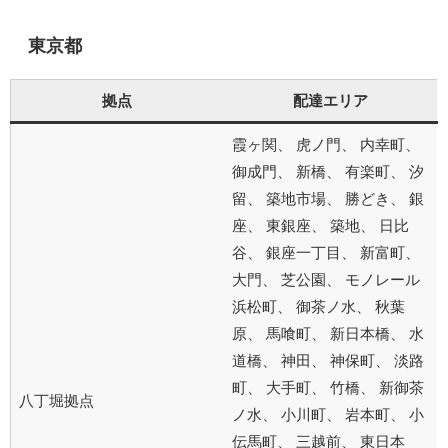
東京都
拠点
配達エリア
霞ヶ関、 虎ノ門、 内幸町、
御成門、 新橋、 有楽町、 汐
留、 築地市場、 勝どき、 銀
座、 東銀座、 築地、 日比
谷、 銀座一丁目、 新富町、
大門、 芝公園、 モノレール
浜松町、 御茶ノ水、 秋葉
原、 馬喰町、 新日本橋、 水
道橋、 神田、 神保町、 淡路
町、 大手町、 竹橋、 新御茶
八丁堀拠点
ノ水、 小川町、 岩本町、 小
伝馬町、 三越前、 東日本