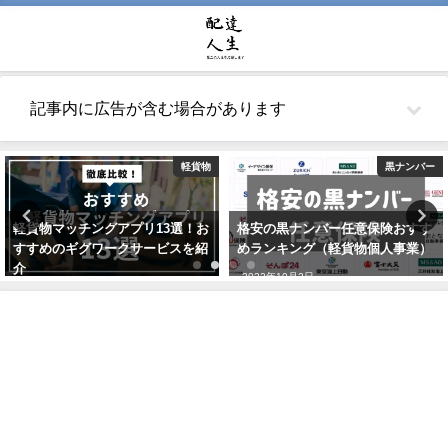
記事内に広告が含む場合があります
軽貨物
黒ナンバー
軽貨物マッチングアプリ13選！お
格安の黒ナンバー任意保険おすす
すすめのギグワークサービスを紹
めランキング（軽貨物個人事業）
介
2022年10月2日
2021年7月24日