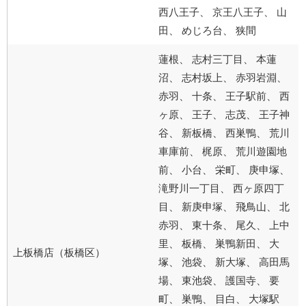
西八王子、 京王八王子、 山
田、 めじろ台、 狭間
蓮根、 志村三丁目、 本蓮
沼、 志村坂上、 赤羽岩淵、
赤羽、 十条、 王子駅前、 西
ヶ原、 王子、 志茂、 王子神
谷、 新板橋、 西巣鴨、 荒川
車庫前、 梶原、 荒川遊園地
前、 小台、 栄町、 庚申塚、
滝野川一丁目、 西ヶ原四丁
目、 新庚申塚、 飛鳥山、 北
赤羽、 東十条、 尾久、 上中
里、 板橋、 巣鴨新田、 大
上板橋店（板橋区）
塚、 池袋、 新大塚、 高田馬
場、 東池袋、 護国寺、 要
町、 巣鴨、 目白、 大塚駅