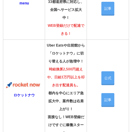
33都道府県に対応し、
menu
記事
全国へサービス拡大
中！
WEB登録だけで配達で
きる！
Uber Eatsや出前館から
「ロケットナウ」に切
り替える人が急増中！
時給換算2,500円超え
や、日給3万円以上を叩
公式
き出す配達員も。
都内を中心にエリア急
ロケットナウ
記事
拡大中、案件数は右肩
上がり！
面接なし！WEB登録だ
けですぐに稼働スター