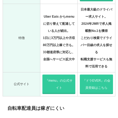
日本最大級のドライバ
Uber Eats からmenu
ー求人サイト。
に切り替えて配達して
2024年JMRで求人掲
いる人が続出。
載数No.1を獲得
特徴
1日に3万円以上や月収
こだわり検索でドライ
80万円以上稼ぐ方も。
バー目線の求人を探せ
33都道府県に対応し、
る
全国へサービス拡大中
転職支援サービスも無
料で活用できる
『menu』の公式サ
『ドラEVER』の会
公式サイト
イト
員登録はこちら
自転車配達員は稼ぎにくい