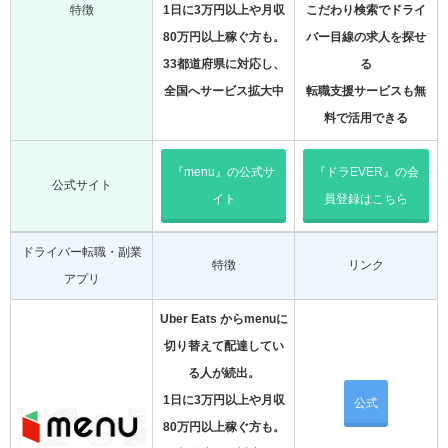
特徴
1日に3万円以上や月収
こだわり検索でドライ
80万円以上稼ぐ方も。
バー目線の求人を探せ
33都道府県に対応し、
る
全国へサービス拡大中
転職支援サービスも無
料で活用できる
『menu』の公式サ
『ドラEVER』の会
公式サイト
イト
員登録はこちら
ドライバー転職・副業
特徴
リンク
アプリ
Uber Eats からmenuに
切り替えて配達してい
る人が続出。
1日に3万円以上や月収
公式
80万円以上稼ぐ方も。