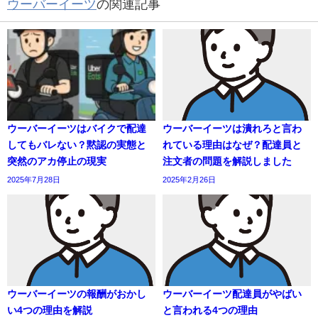
ウーバーイーツ
の関連記事
ウーバーイーツはバイクで配達
ウーバーイーツは潰れろと言わ
してもバレない？黙認の実態と
れている理由はなぜ？配達員と
突然のアカ停止の現実
注文者の問題を解説しました
2025年7月28日
2025年2月26日
ウーバーイーツの報酬がおかし
ウーバーイーツ配達員がやばい
い4つの理由を解説
と言われる4つの理由