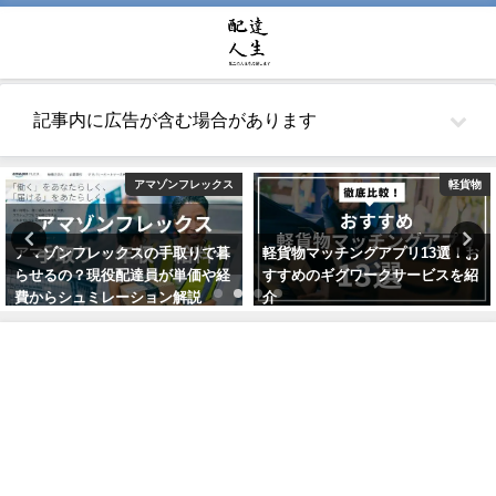
記事内に広告が含む場合があります
アマゾンフレックス
軽貨物
アマゾンフレックスの手取りで暮
軽貨物マッチングアプリ13選！お
らせるの？現役配達員が単価や経
すすめのギグワークサービスを紹
費からシュミレーション解説
介
2021年10月22日
2021年7月24日