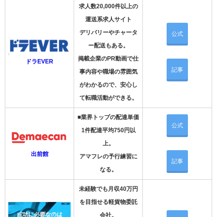
求人数20,000件以上の
運送系求人サイト
デリバリーやチャータ
公式
ー配送もある。
掲載企業のPR動画で仕
ドラEVER
記事
事内容や職場の雰囲気
がわかるので、安心し
て転職活動ができる。
■業界トップの配達単価
公式
1件配達平均750円以
上。
出前館
アマフレの予行練習に
記事
なる。
未経験でも月収40万円
を目指せる軽貨物委託
会社。