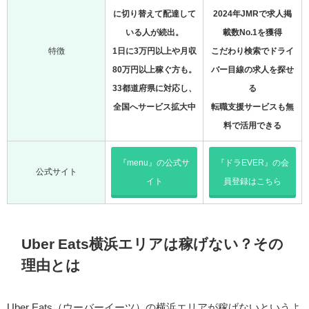
に切り替えて配達して
2024年JMRで求人掲
いる人が続出。
載数No.1を獲得
特徴
1日に3万円以上や月収
こだわり検索でドライ
80万円以上稼ぐ方も。
バー目線の求人を探せ
33都道府県に対応し、
る
全国へサービス拡大中
転職支援サービスも無
料で活用できる
『menu』の公式サ
『ドラEVER』の会
公式サイト
イト
員登録はこちら
Uber Eats横浜エリアは稼げない？その
理由とは
Uber Eats（ウーバーイーツ）の横浜エリアが稼げないというよ