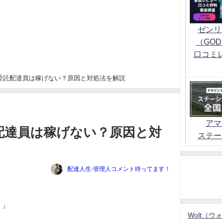
ゼンリ
（GOD
口コミ
委託配達員は稼げない？原因と対処法を解説
アマ
配達員は稼げない？原因と対
ステー
配達人生-管理人コメント待ってます！
？」
Wolt（ウ