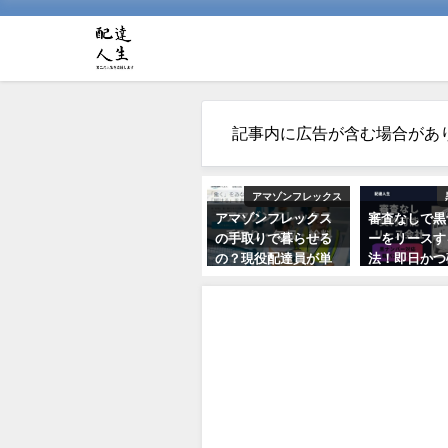
記事内に広告が含む場合があ
アマゾンフレックス
アマゾンフレックス
審査なしで黒
の手取りで暮らせる
ーをリースす
の？現役配達員が単
法！即日かつ
価や経費からシュミ
契約する方法
レーション解説
る？
2021年10月22日
2021年5月26日