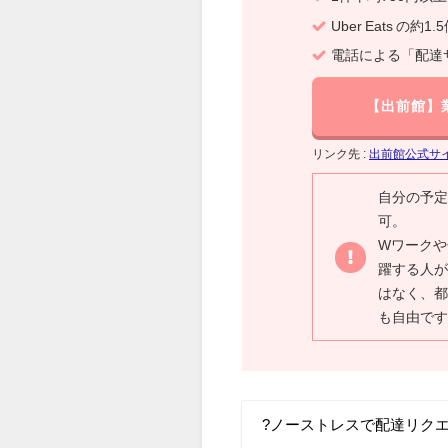
Uber Eats の約
電話による「配達
【出前館】
リンク先 :
出前館公式サ
自分の予定
可。
Wワークや
躍する人が
はなく、都
も自由です
?ノーストレスで配達リク