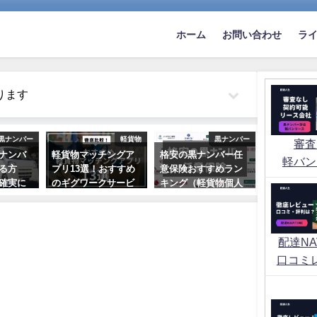
ホーム
お問い合わせ
ラ
ります
黒ナンバー
軽貨物
黒ナンバー
審査
ナンバ
軽貨物マッチングア
格安の黒ナンバー任
軽バン
る方
プリ13選！おすすめ
意保険おすすめラン
確実に
のギグワークサービ
キング（軽貨物個人
はあ
スを紹介
事業）
2021年7月24日
2022年10月2日
配達NAV
口コミ