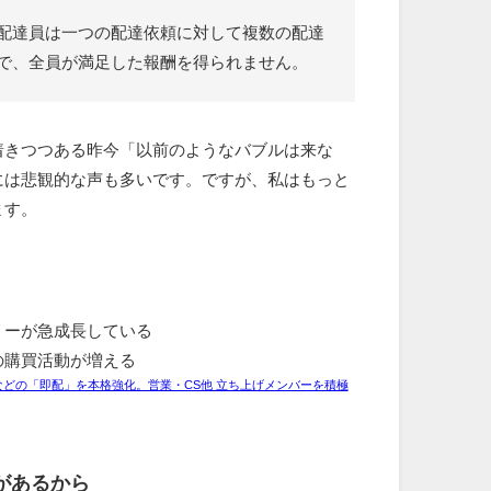
配達員は一つの配達依頼に対して複数の配達
で、全員が満足した報酬を得られません。
着きつつある昨今「以前のようなバブルは来な
には悲観的な声も多いです。ですが、私はもっと
ます。
リーが急成長している
の購買活動が増える
どの「即配」を本格強化。営業・CS他 立ち上げメンバーを積極
があるから