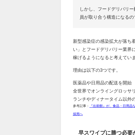
しかし、フードデリバリー
員が取り合う構造になるの
新型感染症の感染拡大が落ち
い」とフードデリバリー業界
稼げるようになると考えてい
理由は以下の3つです。
医薬品や日用品の配送を開始
全世界でオンライングロッサ
ランチやディナータイム以外
参考記事：
『出前館』が、食品・日用品な
採用へ
早スワイプに勝つ必要