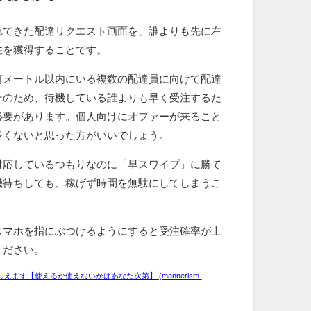
れてきた配達リクエスト画面を、誰よりも先に左
注を獲得することです。
何メートル以内にいる複数の配達員に向けて配達
そのため、待機している誰よりも早く受注するた
必要があります。個人向けにオファーが来ること
多くないと思った方がいいでしょう。
対応しているつもりなのに「早スワイプ」に勝て
機待ちしても、稼げず時間を無駄にしてしまうこ
スマホを指にぶつけるようにすると受注確率が上
ください。
ます【使えるか使えないかはあなた次第】 (mannerism-