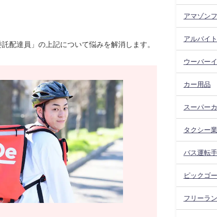
」
アマゾン
アルバイ
委託配達員」の上記について悩みを解消します。
ウーバー
カー用品
スーパー
タクシー
バス運転
ピックゴ
フリーラ