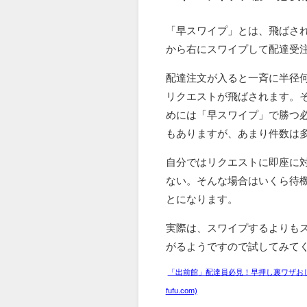
「早スワイプ」とは、飛ばさ
から右にスワイプして配達受
配達注文が入ると一斉に半径
リクエストが飛ばされます。
めには「早スワイプ」で勝つ
もありますが、あまり件数は
自分ではリクエストに即座に
ない。そんな場合はいくら待
とになります。
実際は、スワイプするよりも
がるようですので試してみて
「出前館」配達員必見！早押し裏ワザおしえ
fufu.com)