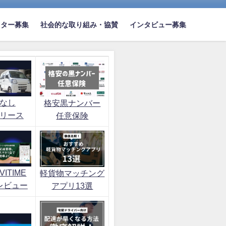
イター募集
社会的な取り組み・協賛
インタビュー募集
なし
格安黒ナンバー
リース
任意保険
ITIME
軽貨物マッチング
レビュー
アプリ13選