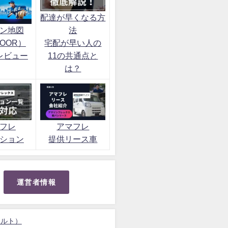
配達が早くなる方
ン地図
法
OOR）
宅配が早い人の
レビュー
11の共通点と
は？
フレ
アマフレ
ション
提供リース車
運営者情報
ォルト）