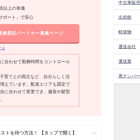
中古車販
1.5倍以上の単価
出前館
サポート」で安心
軽貨物
業務委託パートナー募集ページ
運送会社
イト
運送業
に合わせて勤務時間をコントロール
黒ナンバ
子育てとの両立など、自分らしく活
増えています。配達エリアも固定で
合に合わせて変更でき、服装や髪型
。
エストを待つ方法！ 【タップで開く】