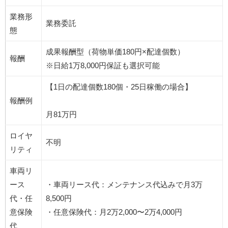
業務形
業務委託
態
成果報酬型（荷物単価180円×配達個数）
報酬
※日給1万8,000円保証も選択可能
【1日の配達個数180個・25日稼働の場合】
報酬例
月81万円
ロイヤ
不明
リティ
車両リ
ース
・車両リース代：メンテナンス代込みで月3万
代・任
8,500円
意保険
・任意保険代：月2万2,000〜2万4,000円
代