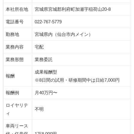
本社所在地
宮城県宮城郡利府町加瀬字稲荷山20-8
電話番号
022-767-5779
勤務地
宮城県内（仙台市内メイン）
業務内容
宅配
業務形態
業務委託
成果報酬型
報酬
※8日間の試用・研修期間中は日給7,000円
報酬例
月40万円〜
ロイヤリテ
不明
ィ
車両リース
代・任意保
1万8,000円