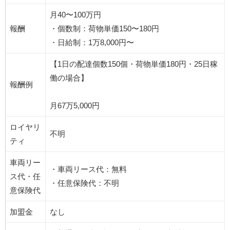
月40〜100万円
報酬
・個数制：荷物単価150〜180円
・日給制：1万8,000円〜
【1日の配達個数150個・荷物単価180円・25日稼
働の場合】
報酬例
月67万5,000円
ロイヤリ
不明
ティ
車両リー
・車両リース代：無料
ス代・任
・任意保険代：不明
意保険代
加盟金
なし