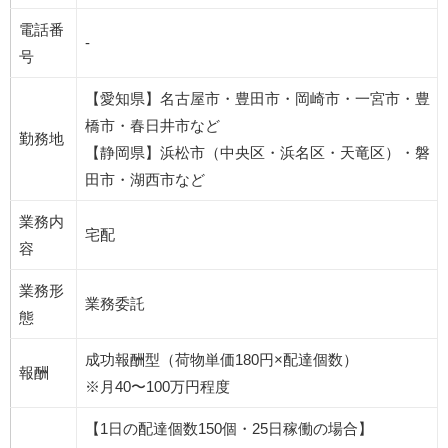
電話番
-
号
【愛知県】名古屋市・豊田市・岡崎市・一宮市・豊
橋市・春日井市など
勤務地
【静岡県】浜松市（中央区・浜名区・天竜区）・磐
田市・湖西市など
業務内
宅配
容
業務形
業務委託
態
成功報酬型（荷物単価180円×配達個数）
報酬
※月40〜100万円程度
【1日の配達個数150個・25日稼働の場合】