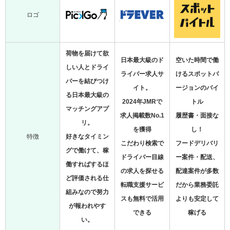
ロゴ
荷物を届けて欲
日本最大級のド
空いた時間で働
しい人とドライ
ライバー求人サ
けるスポットバ
バーを結びつけ
イト。
ージョンのバイ
る日本最大級の
2024年JMRで
トル
マッチングアプ
求人掲載数No.1
履歴書・面接な
リ。
を獲得
し！
特徴
好きなタイミン
こだわり検索で
フードデリバリ
グで働けて、稼
ドライバー目線
ー案件・配送、
働すればするほ
の求人を探せる
配達案件が多数
ど評価される仕
転職支援サービ
だから業務委託
組みなので努力
スも無料で活用
よりも安定して
が報われやす
できる
稼げる
い。