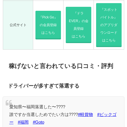
『スポット
『ドラ
『Pick Go』
バイトル』
EVER』の会
公式サイト
の会員登録
のアプリダ
員登録
はこちら
ウンロード
はこちら
はこちら
稼げないと言われている口コミ・評判
ドライバーが多すぎて落選する
愛知県〜福岡落選した〜????
誰ですか当選しためでたい方は????
#軽貨物
#ピックゴ
ー
#福岡
#Goto