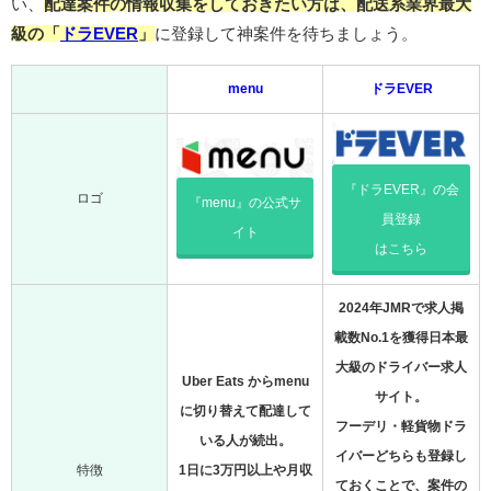
い、
配達案件の情報収集をしておきたい方は、配送系業界最大
級の「
ドラEVER
」
に登録して神案件を待ちましょう。
menu
ドラEVER
『ドラEVER』の会
ロゴ
『menu』の公式サ
員登録
イト
はこちら
2024年JMRで求人掲
載数No.1を獲得日本最
大級のドライバー求人
Uber Eats からmenu
サイト。
に切り替えて配達して
フーデリ・軽貨物ドラ
いる人が続出。
イバーどちらも登録し
特徴
1日に3万円以上や月収
ておくことで、案件の