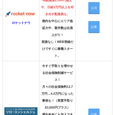
時給換算2,500円超え
や、日給3万円以上を叩
公式
き出す配達員も。
都内を中心にエリア急
ロケットナウ
記事
拡大中、案件数は右肩
上がり！
面接なし！WEB登録だ
けですぐに稼働スター
ト。
今すぐ手取りを増やせ
る社会保険削減サービ
ス！
月々の社会保険料12.7
万円→4.4万円になった
事例も！（実質手取り
83,000円プラス）
厚生年金にも加入でき
記事