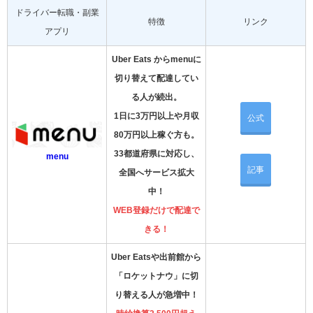
ドライバー転職・副業
特徴
リンク
アプリ
Uber Eats からmenuに
切り替えて配達してい
る人が続出。
1日に3万円以上や月収
公式
80万円以上稼ぐ方も。
33都道府県に対応し、
menu
記事
全国へサービス拡大
中！
WEB登録だけで配達で
きる！
Uber Eatsや出前館から
「ロケットナウ」に切
り替える人が急増中！