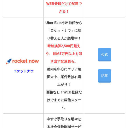
WEB登録だけで配達で
きる！
Uber Eatsや出前館から
「ロケットナウ」に切
り替える人が急増中！
時給換算2,500円超え
や、日給3万円以上を叩
公式
き出す配達員も。
都内を中心にエリア急
ロケットナウ
記事
拡大中、案件数は右肩
上がり！
面接なし！WEB登録だ
けですぐに稼働スター
ト。
今すぐ手取りを増やせ
る社会保険削減サービ