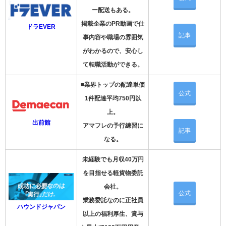
ー配送もある。
掲載企業のPR動画で仕
ドラEVER
記事
事内容や職場の雰囲気
がわかるので、安心し
て転職活動ができる。
■業界トップの配達単価
公式
1件配達平均750円以
上。
出前館
アマフレの予行練習に
記事
なる。
未経験でも月収40万円
を目指せる軽貨物委託
会社。
公式
業務委託なのに正社員
ハウンドジャパン
以上の福利厚生、賞与