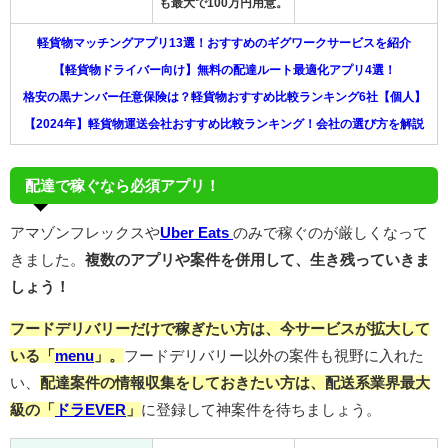
も最大で100万円用意。
軽貨物マッチングアプリ13選！おすすめのギグワークサービスを紹介
【軽貨物ドライバー向け】無料の配達ルート最適化アプリ4選！
格安の黒ナンバー任意保険は？軽貨物おすすめ比較ランキング6社【個人】
【2024年】軽貨物運送会社おすすめ比較ランキング！会社の選び方を解説
配達で稼ぐなら必須アプリ！
アマゾンフレックスや
Uber Eats
のみで稼ぐのが厳しくなって
きました。
複数のアプリや案件を併用して、生き残っていきま
しょう！
フードデリバリーだけで稼ぎたい方は、今サービスが拡大して
いる「
menu
」。
フードデリバリー以外の案件も視野に入れた
い、
配達案件の情報収集をしておきたい方は、配送系業界最大
級の「
ドラEVER
」
に登録して神案件を待ちましょう。