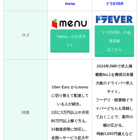
menu
ドラEVER
『ドラEVER』の会
ロゴ
『menu』の公式サ
員登録
イト
はこちら
2024年JMRで求人掲
載数No.1を獲得日本最
大級のドライバー求人
Uber Eats からmenu
サイト。
に切り替えて配達して
フーデリ・軽貨物ドラ
いる人が続出。
イバーどちらも登録し
特徴
1日に3万円以上や月収
ておくことで、案件の
80万円以上稼ぐ方も。
幅が広がる。
33都道府県に対応し、
時給3,000円越えなど
全国へサービス拡大中