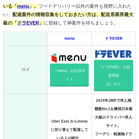
いる「
menu
」。
フードデリバリー以外の案件も視野に入れた
い、
配達案件の情報収集をしておきたい方は、配送系業界最大
級の「
ドラEVER
」
に登録して神案件を待ちましょう。
menu
ドラEVER
『ドラEVER』の会
ロゴ
『menu』の公式サ
員登録
イト
はこちら
2024年JMRで求人掲
載数No.1を獲得日本最
大級のドライバー求人
Uber Eats からmenu
サイト。
に切り替えて配達して
フーデリ・軽貨物ドラ
いる人が続出。