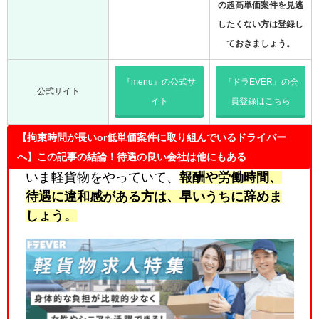
の超高単価案件を見逃
したくない方は登録し
ておきましょう。
『menu』の公式サ
『ドラEVER』の会
公式サイト
イト
員登録はこちら
【拘束時間が長いor低単価案件に取り組んでいるドライバー
へ】この記事の結論！待遇の良い会社は他にもある
いま軽貨物をやっていて、
報酬や労働時間、
待遇に違和感
がある方は、早いうちに辞めま
しょう。