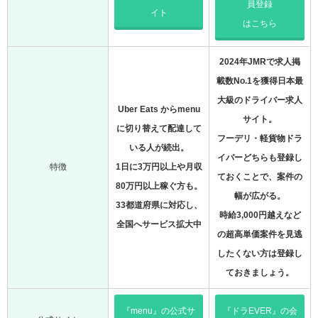
員登録
イト
はこちら
2024年JMRで求人掲
載数No.1を獲得日本最
大級のドライバー求人
Uber Eats からmenu
サイト。
に切り替えて配達して
フーデリ・軽貨物ドラ
いる人が続出。
イバーどちらも登録し
特徴
1日に3万円以上や月収
ておくことで、案件の
80万円以上稼ぐ方も。
幅が広がる。
33都道府県に対応し、
時給3,000円越えなど
全国へサービス拡大中
の超高単価案件を見逃
したくない方は登録し
ておきましょう。
『menu』の公式サ
『ドラEVER』の会