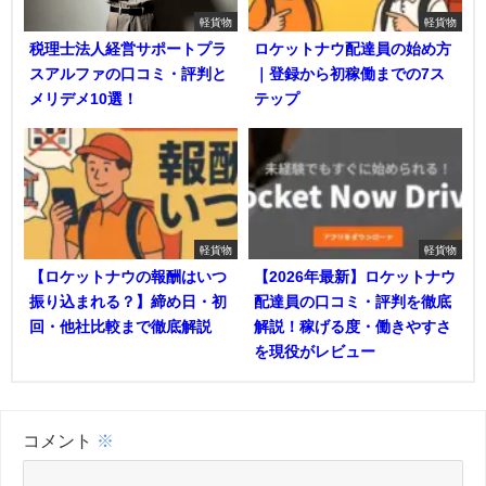
軽貨物
軽貨物
税理士法人経営サポートプラ
ロケットナウ配達員の始め方
スアルファの口コミ・評判と
｜登録から初稼働までの7ス
メリデメ10選！
テップ
軽貨物
軽貨物
【ロケットナウの報酬はいつ
【2026年最新】ロケットナウ
振り込まれる？】締め日・初
配達員の口コミ・評判を徹底
回・他社比較まで徹底解説
解説！稼げる度・働きやすさ
を現役がレビュー
コメント
※