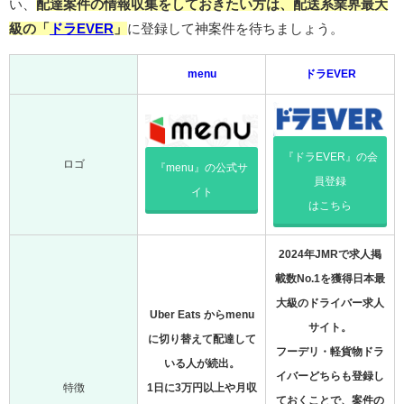
い、
配達案件の情報収集をしておきたい方は、配送系業界最大
級の「
ドラEVER
」
に登録して神案件を待ちましょう。
menu
ドラEVER
『ドラEVER』の会
ロゴ
『menu』の公式サ
員登録
イト
はこちら
2024年JMRで求人掲
載数No.1を獲得日本最
大級のドライバー求人
Uber Eats からmenu
サイト。
に切り替えて配達して
フーデリ・軽貨物ドラ
いる人が続出。
イバーどちらも登録し
特徴
1日に3万円以上や月収
ておくことで、案件の