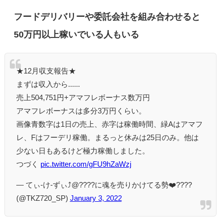
フードデリバリーや委託会社を組み合わせると
50万円以上稼いでいる人もいる
★12月収支報告★
まずは収入から......
売上504,751円+アマフレボーナス数万円
アマフレボーナスは多分3万円くらい。
画像青数字は1日の売上、赤字は稼働時間、緑Aはアマフ
レ、Fはフーデリ稼働。まるっと休みは25日のみ。他は
少ない日もあるけど極力稼働しました。
つづく
pic.twitter.com/gFU9hZaWzj
— てぃ-け-ずぃ⤴︎@????️に魂を売りかけてる勢❤️‍????
(@TKZ720_SP)
January 3, 2022