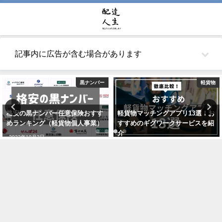
記事内に広告が含む場合があります
黒ナンバー
軽貨物
格安の黒ナンバー任意保険おすす
軽貨物マッチングアプリ13選！お
めランキング（軽貨物個人事業）
すすめのギグワークサービスを紹
介
2022年10月2日
2021年7月24日