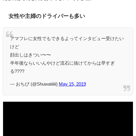
女性や主婦のドライバーも多い
アマフレに女性でもできるよってインタビュー受けたい
けど
顔出しはきつい〜〜
半年後ならいいんやけど流石に抜けてからは早すぎ
る????
— おちび (@Shuwatiiiii)
May 15, 2019